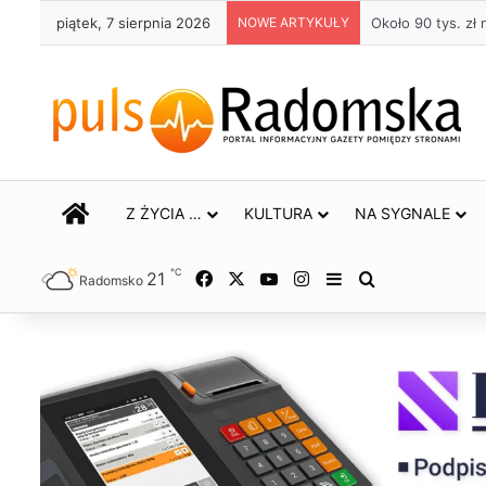
piątek, 7 sierpnia 2026
NOWE ARTYKUŁY
Około 90 tys. z
STRONA GŁÓWNA
Z ŻYCIA …
KULTURA
NA SYGNALE
℃
21
Facebook
X
YouTube
Instagram
Sidebar
Szukaj
Radomsko