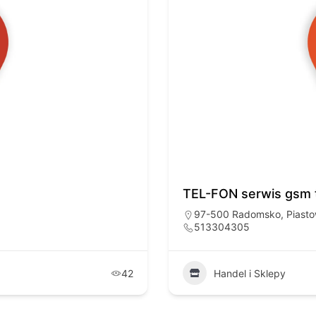
TEL-FON serwis gsm t
97-500 Radomsko, Piastow
513304305
42
Handel i Sklepy