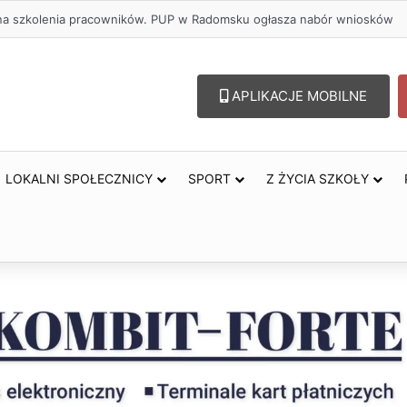
ł na szkolenia pracowników. PUP w Radomsku ogłasza nabór wniosków
APLIKACJE MOBILNE
LOKALNI SPOŁECZNICY
SPORT
Z ŻYCIA SZKOŁY