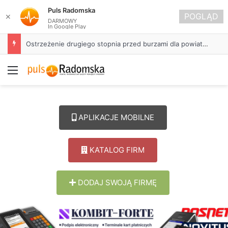
Puls Radomska
POGLĄD
✕
DARMOWY
In Google Play
Ostrzeżenie drugiego stopnia przed burzami dla powiatu radomszczańskiego
Menu
APLIKACJE MOBILNE
KATALOG FIRM
DODAJ SWOJĄ FIRMĘ