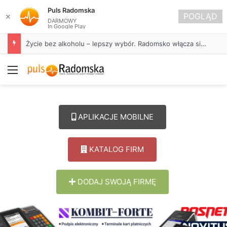
Puls Radomska
POGLĄD
✕
DARMOWY
In Google Play
Życie bez alkoholu – lepszy wybór. Radomsko włącza się w Miesiąc Trzeźwości
Menu
APLIKACJE MOBILNE
KATALOG FIRM
DODAJ SWOJĄ FIRMĘ