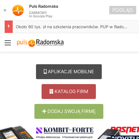
Puls Radomska
POGLĄD
✕
DARMOWY
In Google Play
Około 90 tys. zł na szkolenia pracowników. PUP w Radomsku ogłasza nabór wniosków
Menu
APLIKACJE MOBILNE
KATALOG FIRM
DODAJ SWOJĄ FIRMĘ