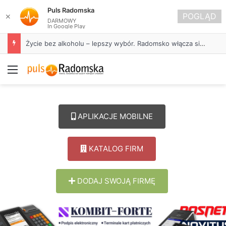
Puls Radomska
POGLĄD
✕
DARMOWY
In Google Play
Życie bez alkoholu – lepszy wybór. Radomsko włącza się w Miesiąc Trzeźwości
Menu
APLIKACJE MOBILNE
KATALOG FIRM
DODAJ SWOJĄ FIRMĘ