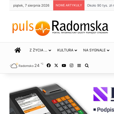
piątek, 7 sierpnia 2026
NOWE ARTYKUŁY
Około 90 tys. z
STRONA GŁÓWNA
Z ŻYCIA …
KULTURA
NA SYGNALE
℃
24
Facebook
X
YouTube
Instagram
Sidebar
Szukaj
Radomsko