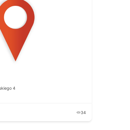
skiego 4
34