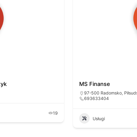
zyk
MS Finanse
97-500 Radomsko, Piłsud
693633404
19
Usługi