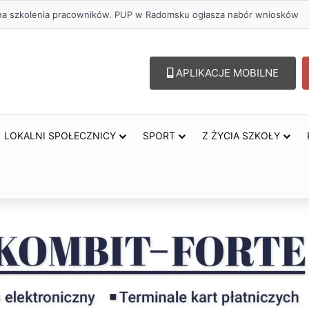
ł na szkolenia pracowników. PUP w Radomsku ogłasza nabór wniosków
APLIKACJE MOBILNE
LOKALNI SPOŁECZNICY
SPORT
Z ŻYCIA SZKOŁY