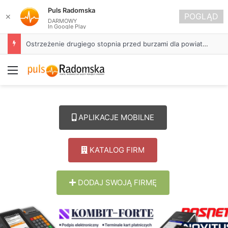
Puls Radomska
POGLĄD
✕
DARMOWY
In Google Play
Ostrzeżenie drugiego stopnia przed burzami dla powiatu radomszczańskiego
Menu
APLIKACJE MOBILNE
KATALOG FIRM
DODAJ SWOJĄ FIRMĘ