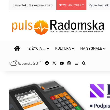
czwartek, 6 sierpnia 2026
NOWE ARTYKUŁY
Życie bez alk
STRONA GŁÓWNA
Z ŻYCIA …
KULTURA
NA SYGNALE
℃
23
Facebook
X
YouTube
Instagram
Sidebar
Szukaj
Radomsko