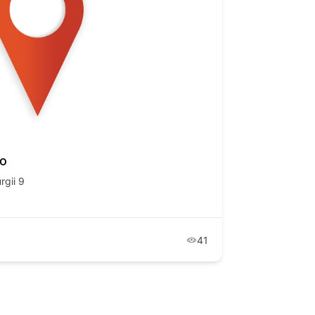
o
gii 9
41