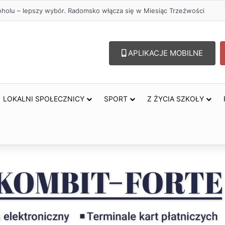
oholu – lepszy wybór. Radomsko włącza się w Miesiąc Trzeźwości
APLIKACJE MOBILNE
LOKALNI SPOŁECZNICY
SPORT
Z ŻYCIA SZKOŁY