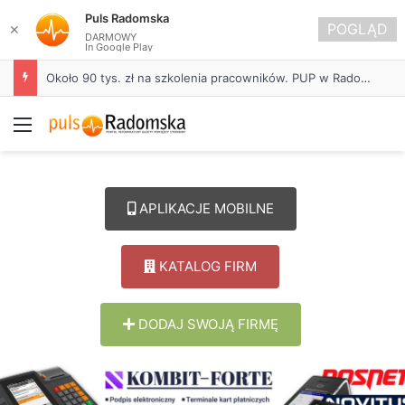
Puls Radomska
POGLĄD
✕
DARMOWY
In Google Play
Około 90 tys. zł na szkolenia pracowników. PUP w Radomsku ogłasza nabór wniosków
Menu
APLIKACJE MOBILNE
KATALOG FIRM
DODAJ SWOJĄ FIRMĘ