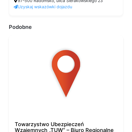
97-500 Radomsko, ulica Sierakowskiego 23
Uzyskaj wskazówki dojazdu
Podobne
Towarzystwo Ubezpieczeń
Wzajemnych „TUW” – Biuro Regionalne