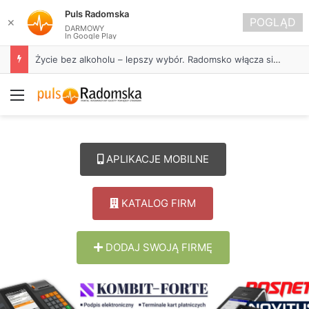
Puls Radomska
POGLĄD
✕
DARMOWY
In Google Play
Życie bez alkoholu – lepszy wybór. Radomsko włącza się w Miesiąc Trzeźwości
Menu
APLIKACJE MOBILNE
KATALOG FIRM
DODAJ SWOJĄ FIRMĘ