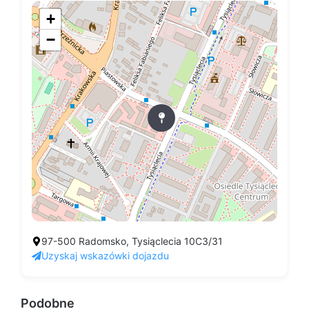
+
−
97-500 Radomsko, Tysiąclecia 10C3/31
Uzyskaj wskazówki dojazdu
Podobne