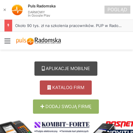
Puls Radomska
POGLĄD
✕
DARMOWY
In Google Play
Około 90 tys. zł na szkolenia pracowników. PUP w Radomsku ogłasza nabór wniosków
Menu
APLIKACJE MOBILNE
KATALOG FIRM
DODAJ SWOJĄ FIRMĘ