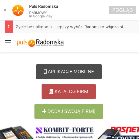
Puls Radomska
POGLĄD
✕
DARMOWY
In Google Play
Życie bez alkoholu – lepszy wybór. Radomsko włącza się w Miesiąc Trzeźwości
Menu
APLIKACJE MOBILNE
KATALOG FIRM
DODAJ SWOJĄ FIRMĘ