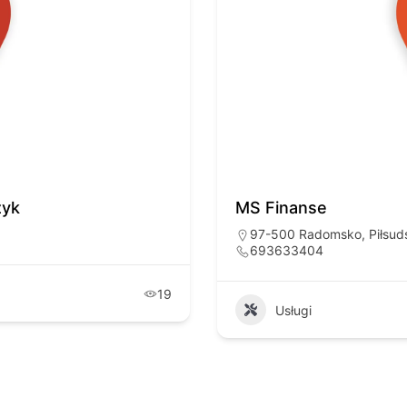
zyk
MS Finanse
97-500 Radomsko, Piłsud
693633404
19
Usługi