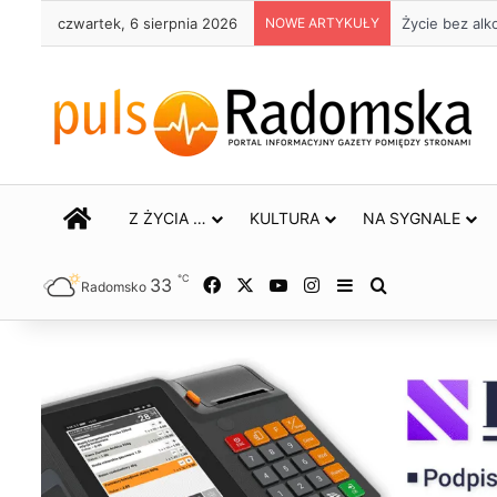
czwartek, 6 sierpnia 2026
NOWE ARTYKUŁY
Życie bez alk
STRONA GŁÓWNA
Z ŻYCIA …
KULTURA
NA SYGNALE
℃
33
Facebook
X
YouTube
Instagram
Sidebar
Szukaj
Radomsko