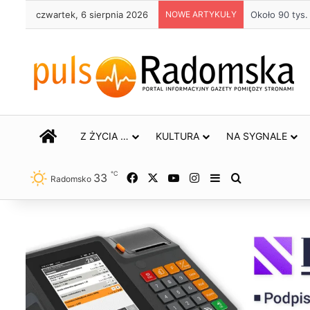
czwartek, 6 sierpnia 2026
NOWE ARTYKUŁY
Około 90 tys
STRONA GŁÓWNA
Z ŻYCIA …
KULTURA
NA SYGNALE
℃
33
Facebook
X
YouTube
Instagram
Sidebar
Szukaj
Radomsko