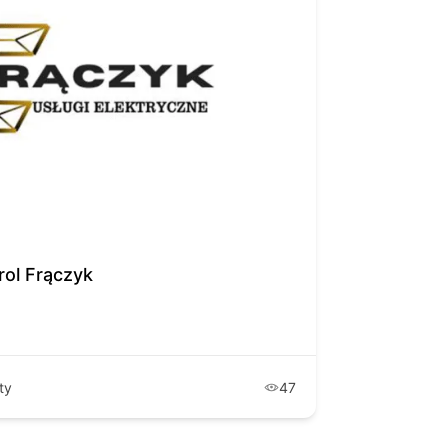
rol Frączyk
ty
47