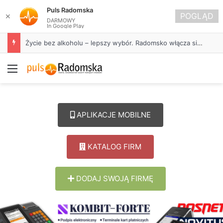
Puls Radomska
POGLĄD
✕
DARMOWY
In Google Play
Życie bez alkoholu – lepszy wybór. Radomsko włącza się w Miesiąc Trzeźwości
Menu
APLIKACJE MOBILNE
KATALOG FIRM
DODAJ SWOJĄ FIRMĘ