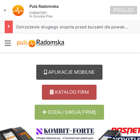
Puls Radomska
POGLĄD
✕
DARMOWY
In Google Play
Ostrzeżenie drugiego stopnia przed burzami dla powiatu radomszczańskiego
Menu
APLIKACJE MOBILNE
KATALOG FIRM
DODAJ SWOJĄ FIRMĘ