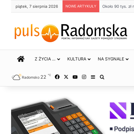
piątek, 7 sierpnia 2026
NOWE ARTYKUŁY
Około 90 tys. z
STRONA GŁÓWNA
Z ŻYCIA …
KULTURA
NA SYGNALE
℃
22
Facebook
X
YouTube
Instagram
Sidebar
Szukaj
Radomsko