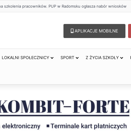
ł na szkolenia pracowników. PUP w Radomsku ogłasza nabór wniosków
APLIKACJE MOBILNE
LOKALNI SPOŁECZNICY
SPORT
Z ŻYCIA SZKOŁY