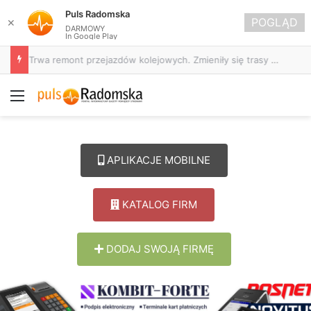
Puls Radomska
POGLĄD
✕
DARMOWY
In Google Play
Trwa remont przejazdów kolejowych. Zmieniły się trasy autobusów MPK w Radomsku
Menu
APLIKACJE MOBILNE
KATALOG FIRM
DODAJ SWOJĄ FIRMĘ