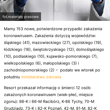
fot.materiały prasowe
Mamy 153 nowe, potwierdzone przypadki zakażenia
koronawirusem. Zakażenia dotyczą województw:
śląskiego (41), mazowieckiego (27), opolskiego (19),
łódzkiego (16), świętokrzyskiego (12), dolnośląskiego
(10), podlaskiego (10), kujawsko-pomorskiego (7),
wielkopolskiego (6), małopolskiego (3) i
zachodniopomorskiego (2) – podało we wtorek po
południu
ministerstwo zdrowia.
Resort przekazał informację
o śmierci 12 osób
zakażonych koronawirusem (wiek-płeć, miejsce
zgonu): 98-K i 66-M Racibórz, K-86 Tychy, 70-M
Grudziądz, 73-K i 82-K Poznań, 42-M, 81-M, 82-K