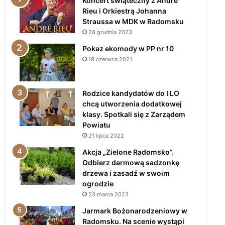
Koncert świąteczny z André
Rieu i Orkiestrą Johanna
Straussa w MDK w Radomsku
28 grudnia 2023
Pokaz ekomody w PP nr 10
18 czerwca 2021
Rodzice kandydatów do I LO
chcą utworzenia dodatkowej
klasy. Spotkali się z Zarządem
Powiatu
21 lipca 2022
Akcja „Zielone Radomsko”.
Odbierz darmową sadzonkę
drzewa i zasadź w swoim
ogrodzie
23 marca 2023
Jarmark Bożonarodzeniowy w
Radomsku. Na scenie wystąpi