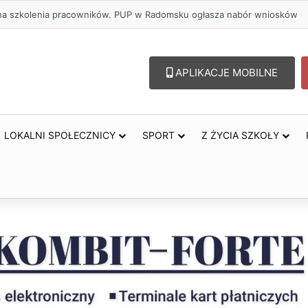
lu – lepszy wybór. Radomsko włącza się w Miesiąc Trzeźwości
APLIKACJE MOBILNE
LOKALNI SPOŁECZNICY
SPORT
Z ŻYCIA SZKOŁY