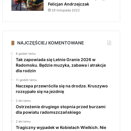
Felicjan Andrzejczak
29 listopada 2022
NAJCZĘŚCIEJ KOMENTOWANE
8 godzin temu
Tak zapowiada się Letnie Granie 2026 w
Radomsku. Będzie muzyka, zabawa i atrakcje
dla rodzin
11 godzin temu
Naczepa przewróciła się na drodze. Kruszywo
rozsypało się na jezdnię
2 dni temu
Ostrzeżenie drugiego stopnia przed burzami
dla powiatu radomszczańskiego
2 dni temu
Tragiczny wypadek w Kobielach Wielkich. Nie