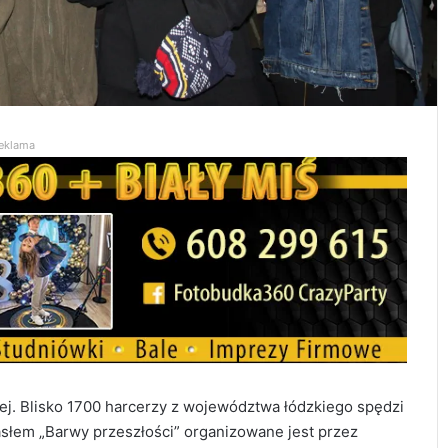
eklama
j. Blisko 1700 harcerzy z województwa łódzkiego spędzi
słem „Barwy przeszłości” organizowane jest przez