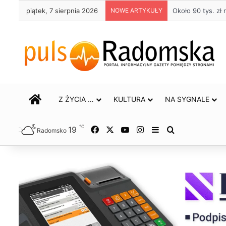
piątek, 7 sierpnia 2026
NOWE ARTYKUŁY
Życie bez alkoho
STRONA GŁÓWNA
Z ŻYCIA …
KULTURA
NA SYGNALE
℃
19
Facebook
X
YouTube
Instagram
Sidebar
Szukaj
Radomsko