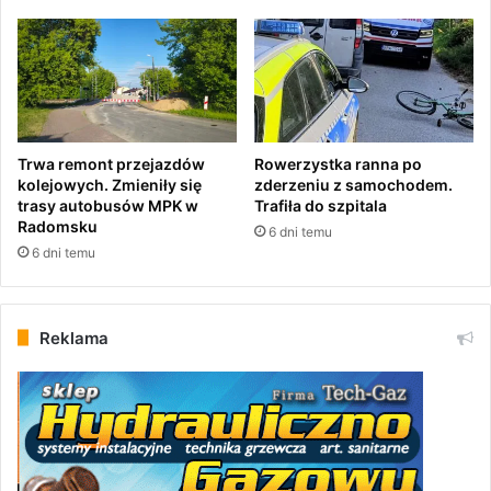
e
c
z
Tagi
diagnostyka covid
koronawirus powiat radomszczański
e
Koronawirus Radomsko
koronawirus zakażenia
ń
s
t
Trwa remont przejazdów
Rowerzystka ranna po
w
kolejowych. Zmieniły się
zderzeniu z samochodem.
a
trasy autobusów MPK w
Trafiła do szpitala
w
Radomsku
6 dni temu
p
6 dni temu
r
a
c
Reklama
y