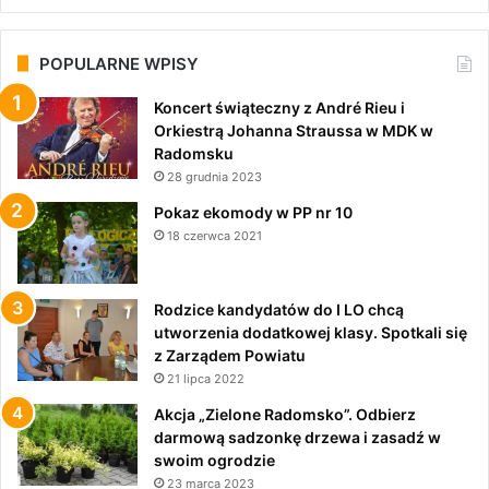
POPULARNE WPISY
Koncert świąteczny z André Rieu i
Orkiestrą Johanna Straussa w MDK w
Radomsku
28 grudnia 2023
Pokaz ekomody w PP nr 10
18 czerwca 2021
Rodzice kandydatów do I LO chcą
utworzenia dodatkowej klasy. Spotkali się
z Zarządem Powiatu
21 lipca 2022
Akcja „Zielone Radomsko”. Odbierz
darmową sadzonkę drzewa i zasadź w
swoim ogrodzie
23 marca 2023