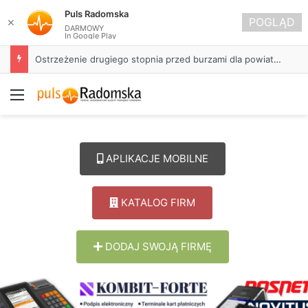
Puls Radomska
POGLĄD
✕
DARMOWY
In Google Play
Około 90 tys. zł na szkolenia pracowników. PUP w Radomsku ogłasza nabór wniosków
Menu
APLIKACJE MOBILNE
KATALOG FIRM
DODAJ SWOJĄ FIRMĘ