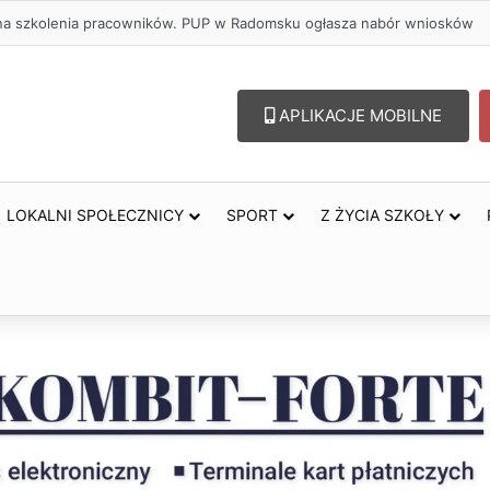
u – lepszy wybór. Radomsko włącza się w Miesiąc Trzeźwości
APLIKACJE MOBILNE
LOKALNI SPOŁECZNICY
SPORT
Z ŻYCIA SZKOŁY