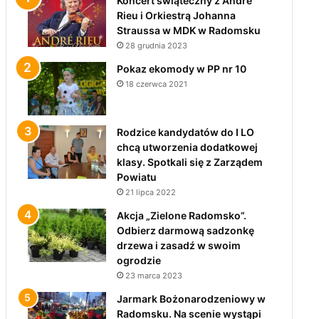
Koncert świąteczny z André
Rieu i Orkiestrą Johanna
Straussa w MDK w Radomsku
28 grudnia 2023
Pokaz ekomody w PP nr 10
18 czerwca 2021
Rodzice kandydatów do I LO
chcą utworzenia dodatkowej
klasy. Spotkali się z Zarządem
Powiatu
21 lipca 2022
Akcja „Zielone Radomsko”.
Odbierz darmową sadzonkę
drzewa i zasadź w swoim
ogrodzie
23 marca 2023
Jarmark Bożonarodzeniowy w
Radomsku. Na scenie wystąpi