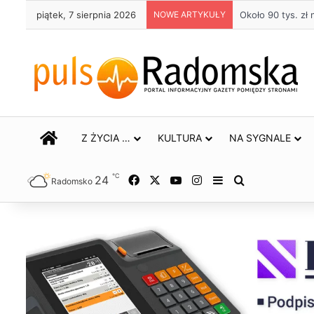
piątek, 7 sierpnia 2026
NOWE ARTYKUŁY
Życie bez alkohol
STRONA GŁÓWNA
Z ŻYCIA …
KULTURA
NA SYGNALE
℃
24
Facebook
X
YouTube
Instagram
Sidebar
Szukaj
Radomsko