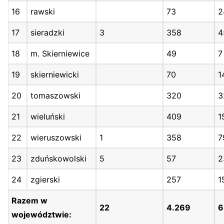
16
rawski
73
2
17
sieradzki
3
358
4
18
m. Skierniewice
49
7
19
skierniewicki
70
1
20
tomaszowski
320
3
21
wieluński
409
1
22
wieruszowski
1
358
7
23
zduńskowolski
5
57
2
24
zgierski
257
1
Razem w
22
4.269
6
województwie: