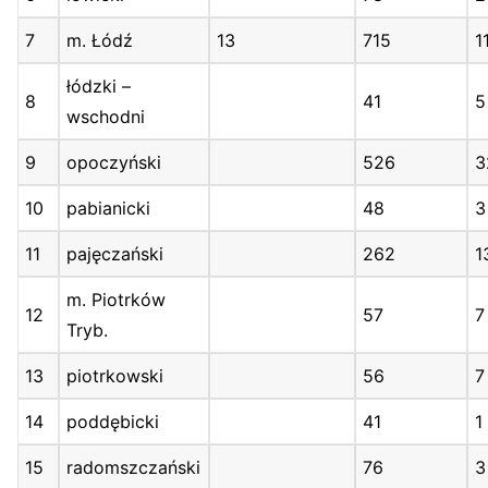
7
m. Łódź
13
715
1
łódzki –
8
41
5
wschodni
9
opoczyński
526
3
10
pabianicki
48
3
11
pajęczański
262
1
m. Piotrków
12
57
7
Tryb.
13
piotrkowski
56
7
14
poddębicki
41
1
15
radomszczański
76
3