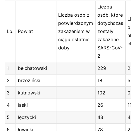
Liczba
Liczba osób z
osób, które
L
potwierdzonym
dotychczas
o
Lp.
Powiat
zakażeniem w
zostały
a
ciągu ostatniej
zakażone
c
doby
SARS-CoV-
2
1
bełchatowski
229
2
2
brzeziński
18
5
3
kutnowski
102
0
4
łaski
26
1
5
łęczycki
43
4
6
łowicki
78
2