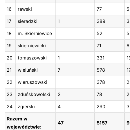
16
rawski
77
5
17
sieradzki
1
389
3
18
m. Skierniewice
52
5
19
skierniewicki
71
6
20
tomaszowski
1
331
1
21
wieluński
7
578
1
22
wieruszowski
378
2
23
zduńskowolski
2
78
2
24
zgierski
4
290
3
Razem w
47
5157
9
województwie: