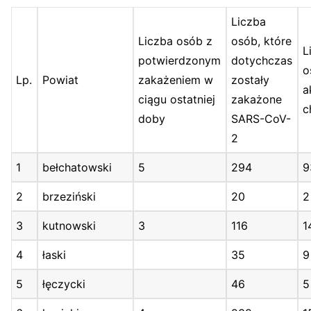
Liczba
Liczba osób z
osób, które
L
potwierdzonym
dotychczas
o
Lp.
Powiat
zakażeniem w
zostały
a
ciągu ostatniej
zakażone
c
doby
SARS-CoV-
2
1
bełchatowski
5
294
9
2
brzeziński
20
2
3
kutnowski
3
116
1
4
łaski
35
9
5
łęczycki
46
5