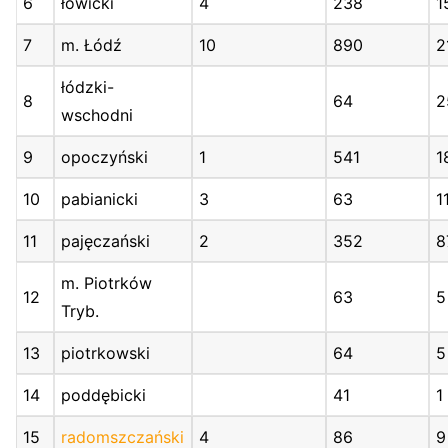
6
łowicki
4
238
1
7
m. Łódź
10
890
2
łódzki-
8
64
2
wschodni
9
opoczyński
1
541
1
10
pabianicki
3
63
1
11
pajęczański
2
352
8
m. Piotrków
12
63
5
Tryb.
13
piotrkowski
64
5
14
poddębicki
41
1
15
radomszczański
4
86
9