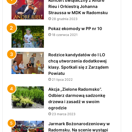
Koncert świąteczny z André
Rieu i Orkiestrą Johanna
Straussa w MDK w Radomsku
28 grudnia 2023
Pokaz ekomody w PP nr 10
18 czerwca 2021
Rodzice kandydatów do I LO
chcą utworzenia dodatkowej
klasy. Spotkali się z Zarządem
Powiatu
21 lipca 2022
Akcja „Zielone Radomsko”.
Odbierz darmową sadzonkę
drzewa i zasadź w swoim
ogrodzie
23 marca 2023
Jarmark Bożonarodzeniowy w
Radomsku. Na scenie wystąpi