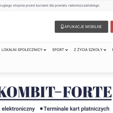
 zł na szkolenia pracowników. PUP w Radomsku ogłasza nabór wnioskó
APLIKACJE MOBILNE
LOKALNI SPOŁECZNICY
SPORT
Z ŻYCIA SZKOŁY