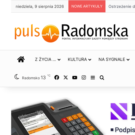
niedziela, 9 sierpnia 2026
NOWE ARTYKUŁY
Około 90 tys.
STRONA GŁÓWNA
Z ŻYCIA …
KULTURA
NA SYGNALE
℃
13
Facebook
X
YouTube
Instagram
Sidebar
Szukaj
Radomsko