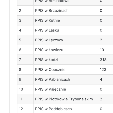
1
PPIS w Bełchatowie
0
2
PPIS w Brzezinach
0
3
PPIS w Kutnie
0
4
PPIS w Łasku
0
5
PPIS w Łęczycy
2
6
PPIS w Łowiczu
10
7
PPIS w Łodzi
318
8
PPIS w Opocznie
123
9
PPIS w Pabianicach
4
10
PPIS w Pajęcznie
0
11
PPIS w Piotrkowie Trybunalskim
2
12
PPIS w Poddębicach
0