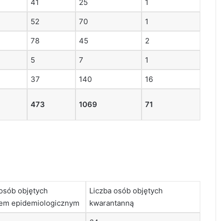
41
25
1
52
70
1
78
45
2
5
7
1
37
140
16
473
1069
71
 osób objętych
Liczba osób objętych
em epidemiologicznym
kwarantanną