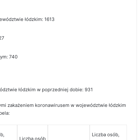
ewództwie łódzkim: 1613
27
nym: 740
ództwie łódzkim w poprzedniej dobie: 931
nymi zakażeniem koronawirusem w województwie łódzkim
bela:
b,
Liczba osób,
Liczba osób