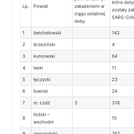
które dot
Lp.
Powiat
zakażeniem w
zostały z
ciągu ostatniej
SARS-CoV
doby
1
bełchatowski
142
2
brzeziński
4
3
kutnowski
64
4
łaski
11
5
łęczycki
23
6
łowicki
24
7
m. Łódź
3
318
łódzki –
8
15
wschodni
9
opoczyński
257