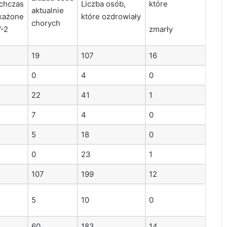
ychczas
Liczba osób,
które
aktualnie
akażone
które ozdrowiały
chorych
-2
zmarły
19
107
16
0
4
0
22
41
1
7
4
0
5
18
0
0
23
1
107
199
12
5
10
0
60
183
14