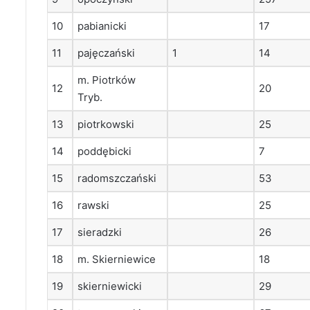
10
pabianicki
17
11
pajęczański
1
14
m. Piotrków
12
20
Tryb.
13
piotrkowski
25
14
poddębicki
7
15
radomszczański
53
16
rawski
25
17
sieradzki
26
18
m. Skierniewice
18
19
skierniewicki
29