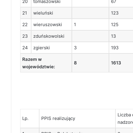
20
tomaszowski
67
21
wieluński
123
22
wieruszowski
1
125
23
zduńskowolski
13
24
zgierski
3
193
Razem w
8
1613
województwie:
Liczba
Lp.
PPIS realizujący
nadzor