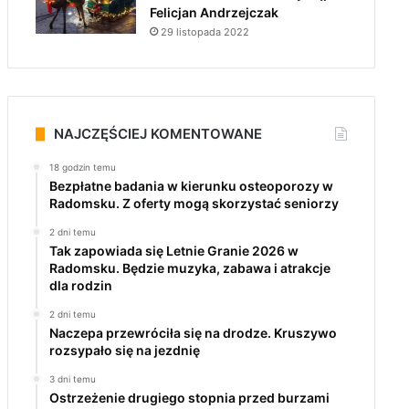
Felicjan Andrzejczak
29 listopada 2022
NAJCZĘŚCIEJ KOMENTOWANE
18 godzin temu
Bezpłatne badania w kierunku osteoporozy w
Radomsku. Z oferty mogą skorzystać seniorzy
2 dni temu
Tak zapowiada się Letnie Granie 2026 w
Radomsku. Będzie muzyka, zabawa i atrakcje
dla rodzin
2 dni temu
Naczepa przewróciła się na drodze. Kruszywo
rozsypało się na jezdnię
3 dni temu
Ostrzeżenie drugiego stopnia przed burzami