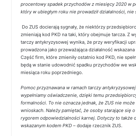
procentowy spadek przychodów z miesięcy 2020 w po
który w ubiegłym roku nie prowadził działalności, ni
Do ZUS docierają sygnały, że niektórzy przedsiębior
zmieniają kod PKD na taki, który obejmuje tarcza. Z w
tarczy antykryzysowej wynika, że przy weryfikacji u
prowadzona jako przeważająca działalność wskazana
Część firm, które zmieniły ostatnio kod PKD, nie spe
będą w stanie udowodnić spadku przychodów we wsk
miesiąca roku poprzedniego.
Pomoc przyznawana w ramach tarczy antykryzysowej o
wypełniamy oświadczenie, dzięki temu przedsiębiorcy
formalności. To nie oznacza jednak, że ZUS nie może
wnioskach. Należy pamiętać, że osoby starające się
rygorem odpowiedzialności karnej. Dotyczy to także d
wskazanym kodem PKD
– dodaje rzecznik ZUS.