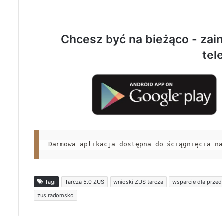
Chcesz być na bieżąco - zain
tel
Darmowa aplikacja dostępna do ściągnięcia n
Tagi
Tarcza 5.0 ZUS
wnioski ZUS tarcza
wsparcie dla prze
zus radomsko