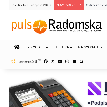
niedziela, 9 sierpnia 2026
NOWE ARTYKUŁY
Około 90 tys.
STRONA GŁÓWNA
Z ŻYCIA …
KULTURA
NA SYGNALE
℃
26
Facebook
X
YouTube
Instagram
Sidebar
Szukaj
Radomsko