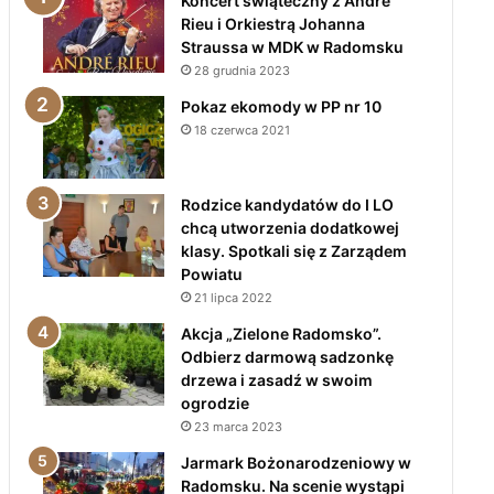
Koncert świąteczny z André
Rieu i Orkiestrą Johanna
Straussa w MDK w Radomsku
28 grudnia 2023
Pokaz ekomody w PP nr 10
18 czerwca 2021
Rodzice kandydatów do I LO
chcą utworzenia dodatkowej
klasy. Spotkali się z Zarządem
Powiatu
21 lipca 2022
Akcja „Zielone Radomsko”.
Odbierz darmową sadzonkę
drzewa i zasadź w swoim
ogrodzie
23 marca 2023
Jarmark Bożonarodzeniowy w
Radomsku. Na scenie wystąpi