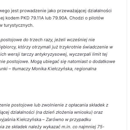
go jest prowadzenie jako przeważającej działalności
nej kodem PKD 79.11A lub 79.90A. Chodzi o pilotów
w turystycznych.
postojowe do trzech razy, jeżeli wcześniej nie
iębiorcy, którzy otrzymali już trzykrotnie świadczenie w
h wersji tarczy antykryzysowej, wyczerpali limit tej
nie postojowe. Mogą ubiegać się natomiast o dodatkowe
unki – tłumaczy Monika Kiełczyńska, regionalna
zenie postojowe lub zwolnienie z opłacania składek z
cej działalności (na dzień złożenia wniosku) oraz
yjaśnia Kiełczyńska –
Zarówno w przypadku
a ze składek należy wykazać m.in. co najmniej 75-