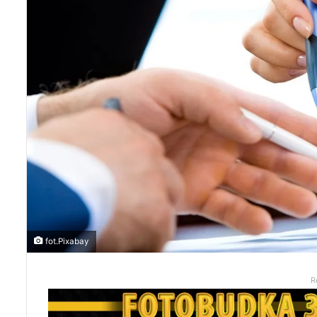
fot.Pixabay
R