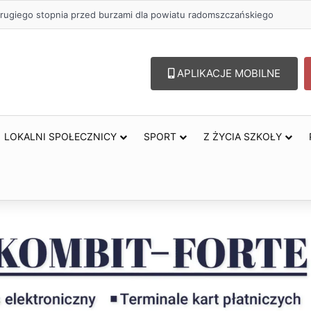
 zł na szkolenia pracowników. PUP w Radomsku ogłasza nabór wnioskó
APLIKACJE MOBILNE
LOKALNI SPOŁECZNICY
SPORT
Z ŻYCIA SZKOŁY