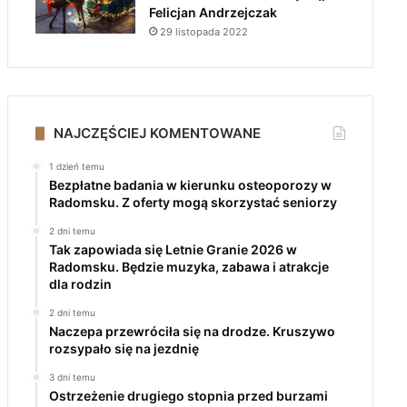
Felicjan Andrzejczak
29 listopada 2022
NAJCZĘŚCIEJ KOMENTOWANE
1 dzień temu
Bezpłatne badania w kierunku osteoporozy w
Radomsku. Z oferty mogą skorzystać seniorzy
2 dni temu
Tak zapowiada się Letnie Granie 2026 w
Radomsku. Będzie muzyka, zabawa i atrakcje
dla rodzin
2 dni temu
Naczepa przewróciła się na drodze. Kruszywo
rozsypało się na jezdnię
3 dni temu
Ostrzeżenie drugiego stopnia przed burzami