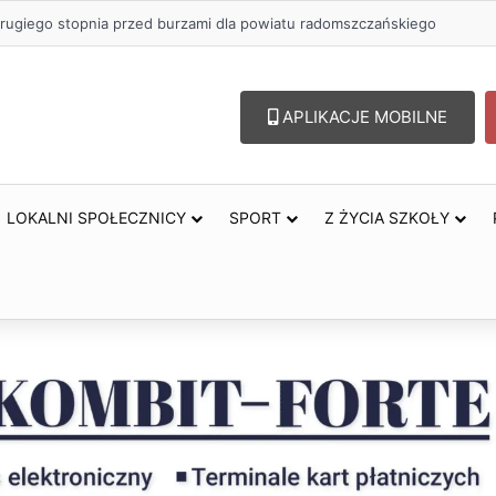
 zł na szkolenia pracowników. PUP w Radomsku ogłasza nabór wnioskó
APLIKACJE MOBILNE
LOKALNI SPOŁECZNICY
SPORT
Z ŻYCIA SZKOŁY