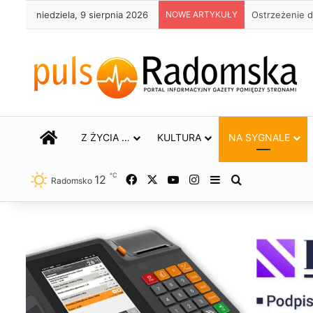
niedziela, 9 sierpnia 2026
NOWE ARTYKUŁY
Około 90 tys.
STRONA GŁÓWNA
Z ŻYCIA …
KULTURA
NA SYGNALE
℃
12
Facebook
X
YouTube
Instagram
Sidebar
Szukaj
Radomsko