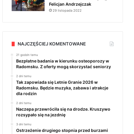
Felicjan Andrzejczak
29 listopada 2022
NAJCZĘŚCIEJ KOMENTOWANE
21 godzin temu
Bezpłatne badania w kierunku osteoporozy w
Radomsku. Z oferty mogą skorzystać seniorzy
2 dni temu
Tak zapowiada się Letnie Granie 2026 w
Radomsku. Będzie muzyka, zabawa i atrakcje
dla rodzin
2 dni temu
Naczepa przewróciła się na drodze. Kruszywo
rozsypało się na jezdnię
3 dni temu
Ostrzeżenie drugiego stopnia przed burzami