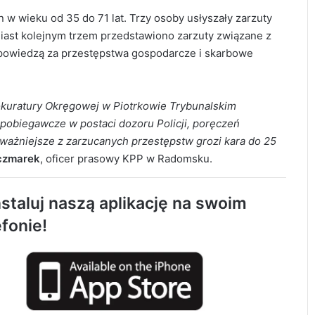
 w wieku od 35 do 71 lat. Trzy osoby usłyszały zarzuty
iast kolejnym trzem przedstawiono zarzuty związane z
odpowiedzą za przestępstwa gospodarcze i skarbowe
kuratury Okręgowej w Piotrkowie Trybunalskim
Tragiczny wypadek w Kobielach Wielkich.
Nie żyje 22-letni motocyklista
pobiegawcze w postaci dozoru Policji, poręczeń
ważniejsze z zarzucanych przestępstw grozi kara do 25
czmarek
, oficer prasowy KPP w Radomsku.
Około 90 tys. zł na szkolenia pracowników.
PUP w Radomsku ogłasza nabór wniosków
staluj naszą aplikację na swoim
efonie!
Życie bez alkoholu – lepszy wybór.
Radomsko włącza się w Miesiąc
Trzeźwości
119 km/h w terenie zabudowanym. 37-
latek stracił prawo jazdy i zapłaci 4 tys. zł