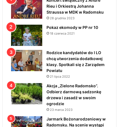
Koncert świąteczny z André
Rieu i Orkiestrą Johanna
Straussa w MDK w Radomsku
28 grudnia 2023
Pokaz ekomody w PP nr 10
18 czerwca 2021
Rodzice kandydatów do I LO
chcą utworzenia dodatkowej
klasy. Spotkali się z Zarządem
Powiatu
21 lipca 2022
Akcja „Zielone Radomsko”.
Odbierz darmową sadzonkę
drzewa i zasadź w swoim
ogrodzie
23 marca 2023
Jarmark Bożonarodzeniowy w
Radomsku. Na scenie wystąpi