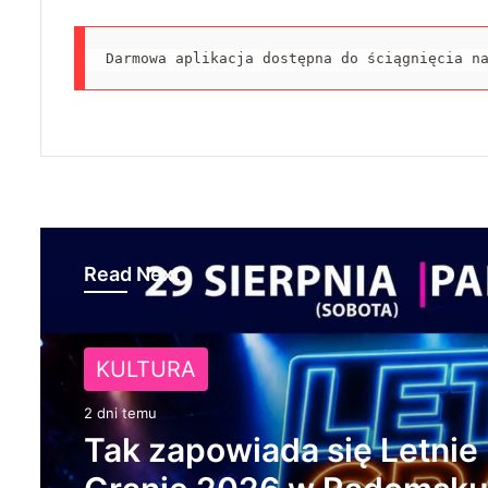
Darmowa aplikacja dostępna do ściągnięcia n
Read Next
NA SYGNALE
KULTURA
2 dni temu
2 dni temu
Naczepa przewróciła się 