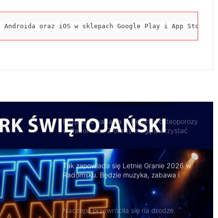
a Androida oraz iOS w sklepach Google Play i App Store.
Trwa remont przejazdów kolejowych.
Zmieniły się trasy autobusów MPK w
Radomsku
Bezpłatne badania w kierunku osteoporozy
w Radomsku. Z oferty mogą skorzystać
seniorzy
Tak zapowiada się Letnie Granie 2026 w
Radomsku. Będzie muzyka, zabawa i
atrakcje dla rodzin
Naczepa przewróciła się na drodze.
Kruszywo rozsypało się na jezdnię
Przedbórz połączy kultury. Festiwal już 9
na