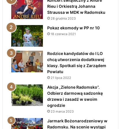
Koncert świąteczny z André
Rieu i Orkiestrą Johanna
Straussa w MDK w Radomsku
28 grudnia 2023
Pokaz ekomody w PP nr 10
18 czerwca 2021
Rodzice kandydatów do I LO
chcą utworzenia dodatkowej
klasy. Spotkali się z Zarządem
Powiatu
21 lipca 2022
Akcja „Zielone Radomsko”.
Odbierz darmową sadzonkę
drzewa i zasadź w swoim
ogrodzie
23 marca 2023
Jarmark Bożonarodzeniowy w
Radomsku. Na scenie wystąpi