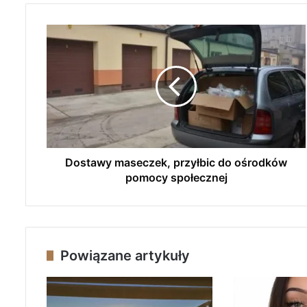
D
o
s
t
a
w
y
m
a
s
Dostawy maseczek, przyłbic do ośrodków
e
pomocy społecznej
c
z
e
k
,
Powiązane artykuły
p
r
z
y