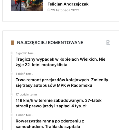
Felicjan Andrzejczak
29 listopada 2022
NAJCZĘŚCIEJ KOMENTOWANE
8 godzin temu
Tragiczny wypadek w Kobielach Wielkich. Nie
żyje 22-letni motocyklista
1 dzień temu
Trwa remont przejazdów kolejowych. Zmieniły
się trasy autobusów MPK w Radomsku
17 godzin temu
119 km/h w terenie zabudowanym. 37-latek
stracił prawo jazdy i zapłaci 4 tys. zł
1 dzień temu
Rowerzystka ranna po zderzeniu z
samochodem. Trafiła do szpitala