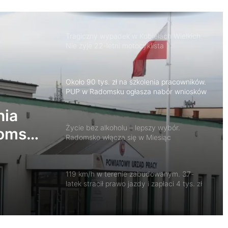
Tragiczny wypadek w Kobielach Wielkich.
Nie żyje 22-letni motocyklista
Około 90 tys. zł na szkolenia pracowników.
PUP w Radomsku ogłasza nabór wniosków
Życie bez alkoholu – lepszy wybór.
Radomsko włącza się w Miesiąc
Trzeźwości
nia
domsku
119 km/h w terenie zabudowanym. 37-
latek stracił prawo jazdy i zapłaci 4 tys. zł
zy
się w
Trwa remont przejazdów kolejowych.
Zmieniły się trasy autobusów MPK w
Radomsku