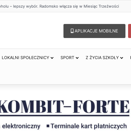
przejazdów kolejowych. Zmieniły się trasy autobusów MPK w Radomsku
APLIKACJE MOBILNE
LOKALNI SPOŁECZNICY
SPORT
Z ŻYCIA SZKOŁY