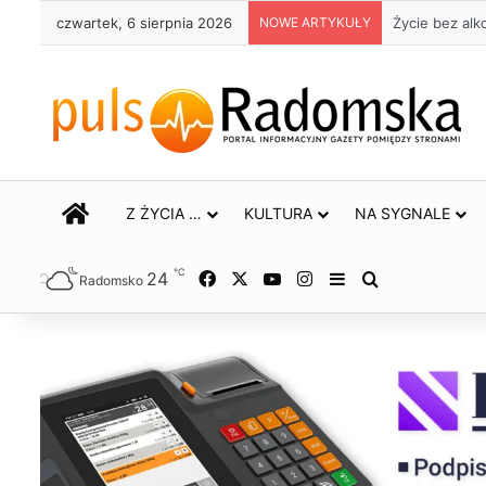
czwartek, 6 sierpnia 2026
NOWE ARTYKUŁY
Trwa remont 
STRONA GŁÓWNA
Z ŻYCIA …
KULTURA
NA SYGNALE
℃
24
Facebook
X
YouTube
Instagram
Sidebar
Szukaj
Radomsko