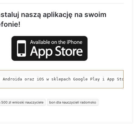
Rowerzystka ranna po zderzeniu z
samochodem. Trafiła do szpitala
staluj naszą aplikację na swoim
efonie!
Spowodował śmiertelny wypadek i uciekł z
miejsca zdarzenia. 32-latek trafił do
aresztu
Nowa Pracownia Endoskopii w szpitalu w
Radomsku. Będą wykonywane
zaawansowane badania i zabiegi
a Androida oraz iOS w sklepach Google Play i App Store.
Jubileuszowe Święto Miodu przyciągnęło
tłumy do Gomunic
 500 zł wnioski nauczyciele
bon dla nauczycieli radomsko
Motocyklista zderzył się z dzikim
zwierzęciem. Trafił do szpitala