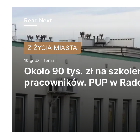
Read Next
Z ŻYCIA MIASTA
Z ŻYCIA MIASTA
10 godzin temu
12 godzin temu
Około 90 tys. zł na szkole
pracowników. PUP w Ra
ogłasza nabór wniosków
Życie bez alkoholu – leps
wybór. Radomsko włącza 
Miesiąc Trzeźwości