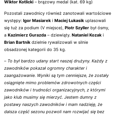
Wiktor Kotlicki
– brązowy medal (kat. 69 kg)
Pozostali zawodnicy również zanotowali wartościowe
występy:
Igor Masiarek
i
Maciej Łukasik
uplasowali
się tuż za podium (V miejsce),
Piotr Szyller
był ósmy,
a
Kazimierz Gurazda
– dziewiąty.
Nataniel Kozak
i
Brian Bartnik
dzielnie rywalizowali w silnie
obsadzonej kategorii do 35 kg.
–
To był bardzo udany start naszej drużyny. Każdy z
zawodników pokazał ogromny charakter i
zaangażowanie. Wyniki są tym cenniejsze, że zostały
osiągnięte mimo problemów zdrowotnych części
zawodników i trudności organizacyjnych, z którymi
jako klub musimy się mierzyć. Jestem dumny z
postawy naszych zawodników i mam nadzieję, że
dalsza część sezonu pozwoli nam rozwijać się bez