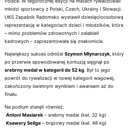
Polsce. W tegorocznej edycji na matach rywalizowali
młodzi sportowcy z Polski, Czech, Ukrainy i Słowacji.
UKS Zapaśnik Radomsko wystawił dziesięcioosobową
reprezentację w kategoriach dzieci i młodzików, która
– mimo problemów zdrowotnych i osłabień
kadrowych – zaprezentowała się znakomicie.
Największy sukces odniósł
Szymon Młynarczyk
, który
po przerwie spowodowanej kontuzją sięgnął po
srebrny medal w kategorii do 52 kg
. Był to jego
powrót do rywalizacji w nowej kategorii wagowej,
zakończony świetnym wynikiem i awansem aż do
finału.
Na podium stanęli również:
Antoni Masiarek
– srebrny medal (kat. 32 kg)
Ksawery Seliga
– brązowy medal (kat. 48 kg)