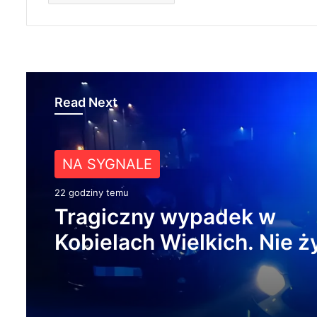
Read Next
Z ŻYCIA MIASTA
NA SYGNALE
1 dzień temu
22 godziny temu
Około 90 tys. zł na szkole
pracowników. PUP w Ra
Tragiczny wypadek w
ogłasza nabór wniosków
Kobielach Wielkich. Nie ż