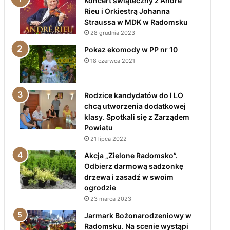
Koncert świąteczny z André
Rieu i Orkiestrą Johanna
Straussa w MDK w Radomsku
28 grudnia 2023
Pokaz ekomody w PP nr 10
18 czerwca 2021
Rodzice kandydatów do I LO
chcą utworzenia dodatkowej
klasy. Spotkali się z Zarządem
Powiatu
21 lipca 2022
Akcja „Zielone Radomsko”.
Odbierz darmową sadzonkę
drzewa i zasadź w swoim
ogrodzie
23 marca 2023
Jarmark Bożonarodzeniowy w
Radomsku. Na scenie wystąpi