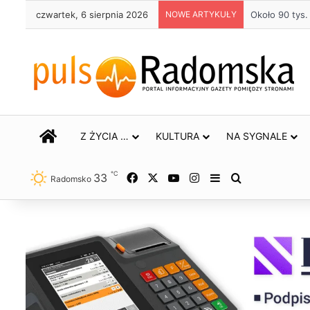
czwartek, 6 sierpnia 2026
NOWE ARTYKUŁY
Życie bez alk
STRONA GŁÓWNA
Z ŻYCIA …
KULTURA
NA SYGNALE
℃
33
Facebook
X
YouTube
Instagram
Sidebar
Szukaj
Radomsko