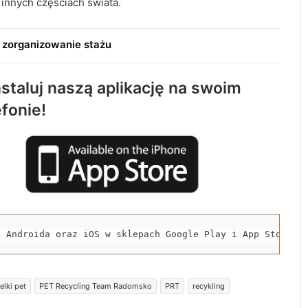
w innych częściach świata.
Trwa remont przejazdów kolejowych.
 zorganizowanie stażu
Zmieniły się trasy autobusów MPK w
Radomsku
staluj naszą aplikację na swoim
Rowerzystka ranna po zderzeniu z
efonie!
samochodem. Trafiła do szpitala
Spowodował śmiertelny wypadek i uciekł z
miejsca zdarzenia. 32-latek trafił do
aresztu
Nowa Pracownia Endoskopii w szpitalu w
a Androida oraz iOS w sklepach Google Play i App Store.
Radomsku. Będą wykonywane
zaawansowane badania i zabiegi
elki pet
PET Recycling Team Radomsko
PRT
recykling
Jubileuszowe Święto Miodu przyciągnęło
tłumy do Gomunic