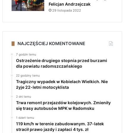
Felicjan Andrzejczak
29 listopada 2022
NAJCZĘŚCIEJ KOMENTOWANE
7 godzin temu
Ostrzeżenie drugiego stopnia przed burzami
dla powiatu radomszczańskiego
22 godziny temu
Tragiczny wypadek w Kobielach Wielkich. Nie
żyje 22-letni motocyklista
2 dni temu
Trwa remont przejazdów kolejowych. Zmieniły
się trasy autobusów MPK w Radomsku
1 dzień temu
119 km/h w terenie zabudowanym. 37-latek
stracił prawo jazdy i zapłaci 4 tys. zł