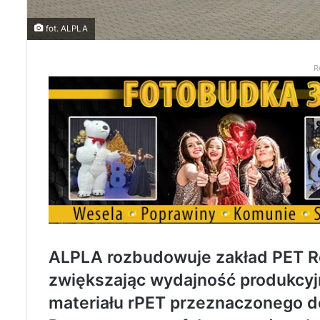
fot. ALPLA
R
ALPLA rozbudowuje zakład PET R
zwiększając wydajność produkcyjn
materiału rPET przeznaczonego d