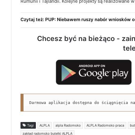
Rumunii i Tajlandii. Kolejne projekty są realizowane 
Czytaj też: PUP: Niebawem ruszy nabór wniosków o
Chcesz być na bieżąco - zain
tel
Darmowa aplikacja dostępna do ściągnięcia n
Tagi
ALPLA
alpla Radomsko
ALPLA Radomsko praca
but
zakład radomsko butelki ALPLA