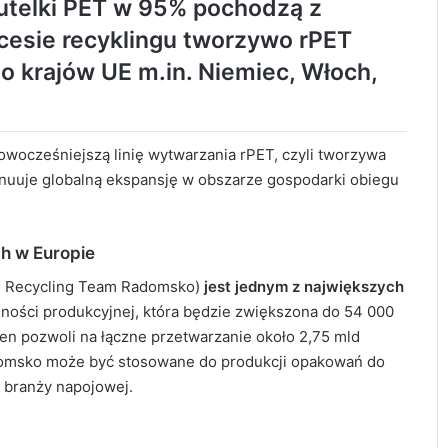
utelki PET w 95% pochodzą z
cesie recyklingu tworzywo rPET
do krajów UE m.in. Niemiec, Włoch,
owocześniejszą linię wytwarzania rPET, czyli tworzywa
nuuje globalną ekspansję w obszarze gospodarki obiegu
h w Europie
ET Recycling Team Radomsko)
jest jednym z największych
ności produkcyjnej, która będzie zwiększona do 54 000
en pozwoli na łączne przetwarzanie około 2,75 mld
domsko może być stosowane do produkcji opakowań do
 branży napojowej.