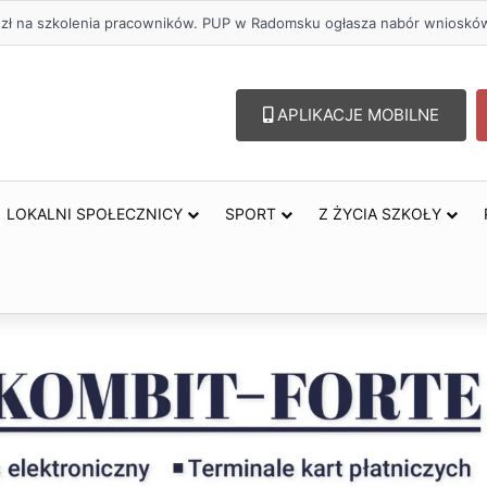
oholu – lepszy wybór. Radomsko włącza się w Miesiąc Trzeźwości
APLIKACJE MOBILNE
LOKALNI SPOŁECZNICY
SPORT
Z ŻYCIA SZKOŁY