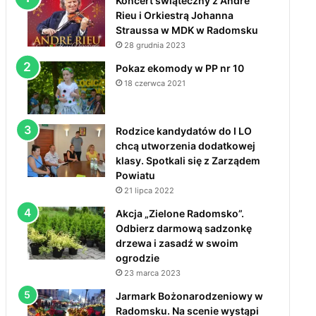
Koncert świąteczny z André
Rieu i Orkiestrą Johanna
Straussa w MDK w Radomsku
28 grudnia 2023
Pokaz ekomody w PP nr 10
18 czerwca 2021
Rodzice kandydatów do I LO
chcą utworzenia dodatkowej
klasy. Spotkali się z Zarządem
Powiatu
21 lipca 2022
Akcja „Zielone Radomsko”.
Odbierz darmową sadzonkę
drzewa i zasadź w swoim
ogrodzie
23 marca 2023
Jarmark Bożonarodzeniowy w
Radomsku. Na scenie wystąpi