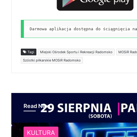
Darmowa aplikacja dostępna do ściągnięcia n
Tagi
Miejski Ośrodek Sportu i Rekreacji Radomsko
MOSiR Rad
Szóstki piłkarskie MOSiR Radomsko
Read Next
NA SYGNALE