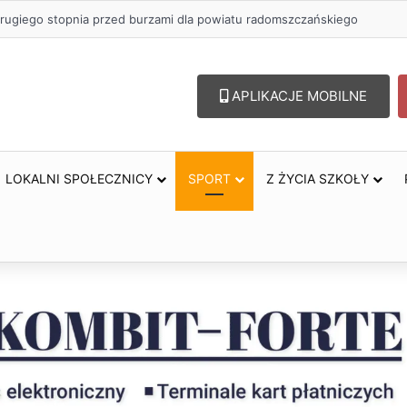
 zł na szkolenia pracowników. PUP w Radomsku ogłasza nabór wnioskó
APLIKACJE MOBILNE
LOKALNI SPOŁECZNICY
SPORT
Z ŻYCIA SZKOŁY