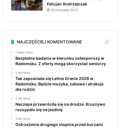
Felicjan Andrzejczak
29 listopada 2022
NAJCZĘŚCIEJ KOMENTOWANE
1 dzień temu
Bezpłatne badania w kierunku osteoporozy w
Radomsku. Z oferty mogą skorzystać seniorzy
2 dni temu
Tak zapowiada się Letnie Granie 2026 w
Radomsku. Będzie muzyka, zabawa i atrakcje
dla rodzin
2 dni temu
Naczepa przewróciła się na drodze. Kruszywo
rozsypało się na jezdnię
3 dni temu
Ostrzeżenie drugiego stopnia przed burzami