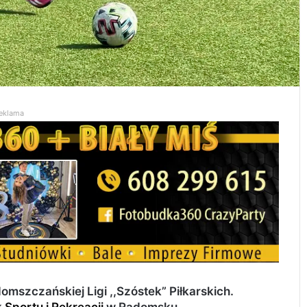
eklama
mszczańskiej Ligi ,,Szóstek” Piłkarskich.
k
Sportu i Rekreacji
w Radomsku.