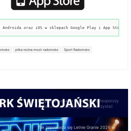
Trzeźwości
119 km/h w terenie zabudowanym. 37-
latek stracił prawo jazdy i zapłaci 4 tys. zł
a Androida oraz iOS w sklepach Google Play i App Store.
Trwa remont przejazdów kolejowych.
omsko
piłka nożna mosir radomsko
Sport Radomsko
Zmieniły się trasy autobusów MPK w
Radomsku
Bezpłatne badania w kierunku osteoporozy
w Radomsku. Z oferty mogą skorzystać
seniorzy
Tak zapowiada się Letnie Granie 2026 w
Radomsku. Będzie muzyka, zabawa i
atrakcje dla rodzin
Naczepa przewróciła się na drodze.