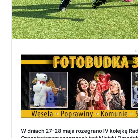
R
W dniach 27-28 maja rozegrano IV kolejkę Rado
Organizatorem rozgrywek jest Miejski Ośrode