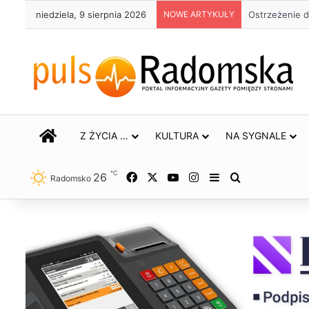
niedziela, 9 sierpnia 2026
NOWE ARTYKUŁY
Około 90 tys.
STRONA GŁÓWNA
Z ŻYCIA …
KULTURA
NA SYGNALE
℃
26
Facebook
X
YouTube
Instagram
Sidebar
Szukaj
Radomsko