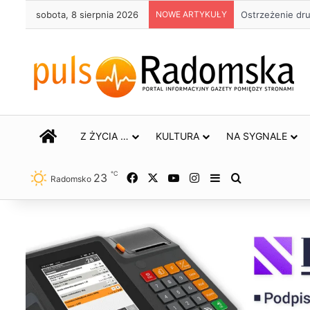
sobota, 8 sierpnia 2026
NOWE ARTYKUŁY
Około 90 tys. 
STRONA GŁÓWNA
Z ŻYCIA …
KULTURA
NA SYGNALE
℃
23
Facebook
X
YouTube
Instagram
Sidebar
Szukaj
Radomsko