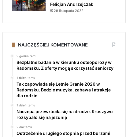
Felicjan Andrzejczak
29 listopada 2022
NAJCZĘŚCIEJ KOMENTOWANE
9 godzin temu
Bezpłatne badania w kierunku osteoporozy w
Radomsku. Z oferty mogą skorzystać seniorzy
1 dzień temu
Tak zapowiada się Letnie Granie 2026 w
Radomsku. Będzie muzyka, zabawa i atrakcje
dla rodzin
1 dzień temu
Naczepa przewróciła się na drodze. Kruszywo
rozsypało się na jezdnię
2 dni temu
Ostrzeżenie drugiego stopnia przed burzami