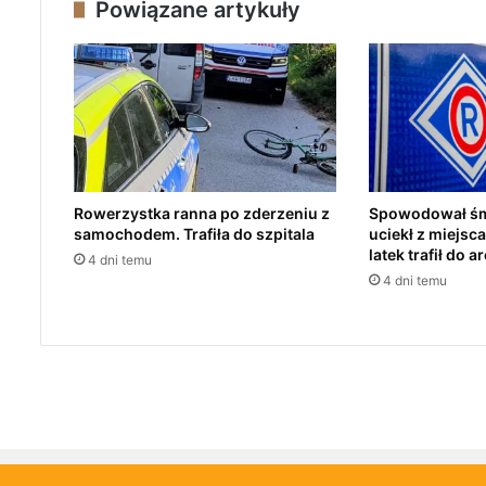
Powiązane artykuły
r
e
n
i
e
z
a
b
u
Rowerzystka ranna po zderzeniu z
Spowodował śmi
d
samochodem. Trafiła do szpitala
uciekł z miejsc
o
latek trafił do a
4 dni temu
w
4 dni temu
a
n
y
m
.
1
9
-
l