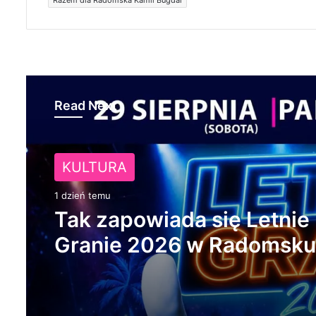
Read Next
KULTURA
1 dzień temu
Tak zapowiada się Letnie
Granie 2026 w Radomsku
Będzie muzyka, zabawa i
atrakcje dla rodzin