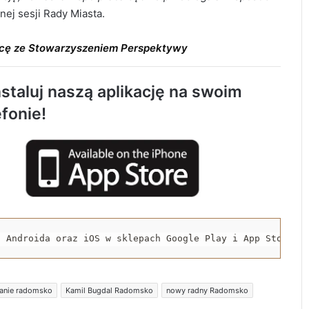
ej sesji Rady Miasta.
acę ze Stowarzyszeniem Perspektywy
staluj naszą aplikację na swoim
Tragiczny wypadek w Kobielach Wielkich.
efonie!
Nie żyje 22-letni motocyklista
Około 90 tys. zł na szkolenia pracowników.
PUP w Radomsku ogłasza nabór wniosków
Życie bez alkoholu – lepszy wybór.
Radomsko włącza się w Miesiąc
a Androida oraz iOS w sklepach Google Play i App Store.
Trzeźwości
119 km/h w terenie zabudowanym. 37-
wanie radomsko
Kamil Bugdal Radomsko
nowy radny Radomsko
latek stracił prawo jazdy i zapłaci 4 tys. zł