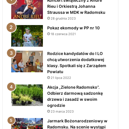
Koncert świąteczny z André
Rieu i Orkiestrą Johanna
Straussa w MDK w Radomsku
28 grudnia 2023
Pokaz ekomody w PP nr 10
18 czerwca 2021
Rodzice kandydatów do I LO
chcą utworzenia dodatkowej
klasy. Spotkali się z Zarządem
Powiatu
21 lipca 2022
Akcja „Zielone Radomsko”.
Odbierz darmową sadzonkę
drzewa i zasadź w swoim
ogrodzie
23 marca 2023
Jarmark Bożonarodzeniowy w
Radomsku. Na scenie wystąpi