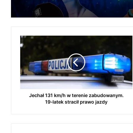
J
e
c
h
a
ł
1
3
1
k
Jechał 131 km/h w terenie zabudowanym.
m
19-latek stracił prawo jazdy
/
h
w
t
e