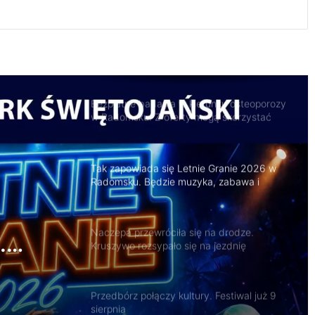
Trwa remont przejazdów kolejowych.
Zmieniły się trasy autobusów MPK w
Radomsku
Bezpłatne badania w kierunku osteoporozy
w Radomsku. Z oferty mogą skorzystać
seniorzy
Tak zapowiada się Letnie Granie 2026 w
Radomsku. Będzie muzyka, zabawa i
atrakcje dla rodzin
Naczepa przewróciła się na drodze.
.
Kruszywo rozsypało się na jezdnię
Przedbórz połączy kultury. Festiwal już 9
sierpnia