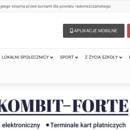
zł na szkolenia pracowników. PUP w Radomsku ogłasza nabór wniosków
APLIKACJE MOBILNE
LOKALNI SPOŁECZNICY
SPORT
Z ŻYCIA SZKOŁY