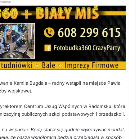
eklama
owanie Kamila Bugdala – radny wstąpił na miejsce Pawła
użby wojskowej.
 dyrektorem Centrum Usług Wspólnych w Radomsku, które
anizacyjną publicznych szkół podstawowych i przedszkoli.
ę na wsparcie. Będę starał się godnie wykonywać mandat,
eję, że nasza współpraca będzie przebiegała w sposób