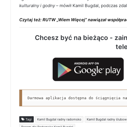
kulturalny i godny
– mówił Kamil Bugdal, podczas zdaln
Czytaj też: RUTW „Wiem Więcej” nawiązał współpr
Chcesz być na bieżąco - zain
tel
Darmowa aplikacja dostępna do ściągnięcia n
Tagi
Kamil Bugdal radny radomsko
Kamil Bugdal radny ślubo
Razem dla Radomska Kamil Bugdal