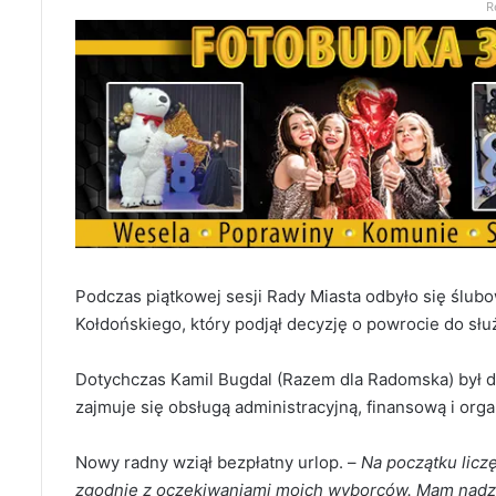
R
Podczas piątkowej sesji Rady Miasta odbyło się ślub
Kołdońskiego, który podjął decyzję o powrocie do sł
Dotychczas Kamil Bugdal (Razem dla Radomska) był
zajmuje się obsługą administracyjną, finansową i org
Nowy radny wziął bezpłatny urlop. –
Na początku licz
zgodnie z oczekiwaniami moich wyborców. Mam nadzi