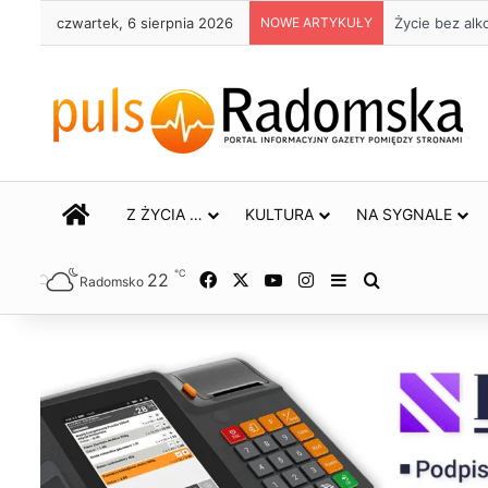
czwartek, 6 sierpnia 2026
NOWE ARTYKUŁY
Trwa remont 
STRONA GŁÓWNA
Z ŻYCIA …
KULTURA
NA SYGNALE
℃
22
Facebook
X
YouTube
Instagram
Sidebar
Szukaj
Radomsko