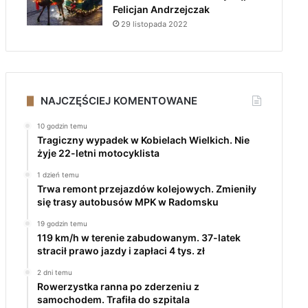
Felicjan Andrzejczak
29 listopada 2022
NAJCZĘŚCIEJ KOMENTOWANE
10 godzin temu
Tragiczny wypadek w Kobielach Wielkich. Nie
żyje 22-letni motocyklista
1 dzień temu
Trwa remont przejazdów kolejowych. Zmieniły
się trasy autobusów MPK w Radomsku
19 godzin temu
119 km/h w terenie zabudowanym. 37-latek
stracił prawo jazdy i zapłaci 4 tys. zł
2 dni temu
Rowerzystka ranna po zderzeniu z
samochodem. Trafiła do szpitala