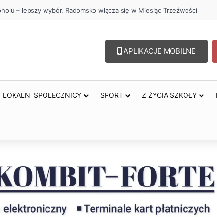
przejazdów kolejowych. Zmieniły się trasy autobusów MPK w Radomsku
APLIKACJE MOBILNE
LOKALNI SPOŁECZNICY
SPORT
Z ŻYCIA SZKOŁY