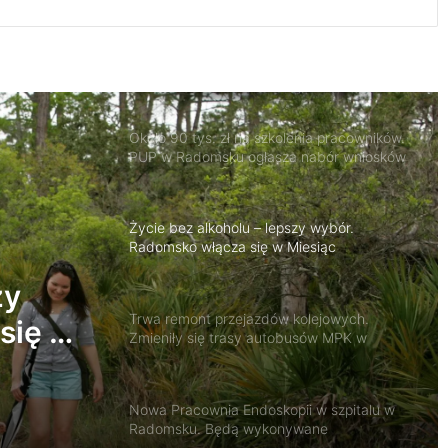
Około 90 tys. zł na szkolenia pracowników.
PUP w Radomsku ogłasza nabór wniosków
Życie bez alkoholu – lepszy wybór.
Radomsko włącza się w Miesiąc
Trzeźwości
Trwa remont przejazdów kolejowych.
Zmieniły się trasy autobusów MPK w
Radomsku
Nowa Pracownia Endoskopii w szpitalu w
trasy
Radomsku. Będą wykonywane
zaawansowane badania i zabiegi
sku
Radomsko oddało hołd bohaterom
zy
Powstania Warszawskiego