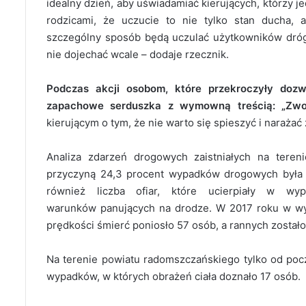
idealny dzień, aby uświadamiać kierujących, którzy
rodzicami, że uczucie to nie tylko stan ducha, 
szczególny sposób będą uczulać użytkowników dróg,
nie dojechać wcale – dodaje rzecznik.
Podczas akcji osobom, które przekroczyły doz
zapachowe serduszka z wymowną treścią: „Zwol
kierującym o tym, że nie warto się spieszyć i narażać 
Analiza zdarzeń drogowych zaistniałych na tere
przyczyną 24,3 procent wypadków drogowych była 
również liczba ofiar, które ucierpiały w w
warunków panujących na drodze. W 2017 roku w wy
prędkości śmierć poniosło 57 osób, a rannych zostało
Na terenie powiatu radomszczańskiego tylko od pocz
wypadków, w których obrażeń ciała doznało 17 osób.