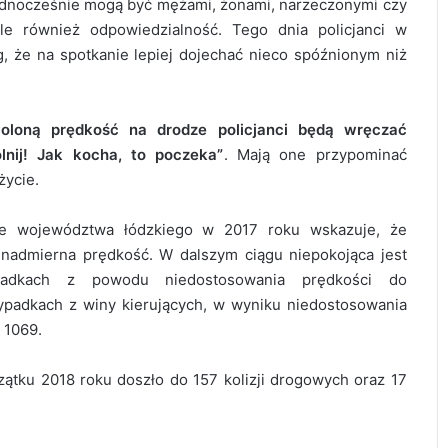
 jednocześnie mogą być mężami, żonami, narzeczonymi czy
ale również odpowiedzialność. Tego dnia policjanci w
 że na spotkanie lepiej dojechać nieco spóźnionym niż
woloną prędkość na drodze policjanci będą wręczać
nij! Jak kocha, to poczeka”
. Mają one przypominać
życie.
nie województwa łódzkiego w 2017 roku wskazuje, że
nadmierna prędkość. W dalszym ciągu niepokojąca jest
ypadkach z powodu niedostosowania prędkości do
padkach z winy kierujących, w wyniku niedostosowania
 1069.
ątku 2018 roku doszło do 157 kolizji drogowych oraz 17