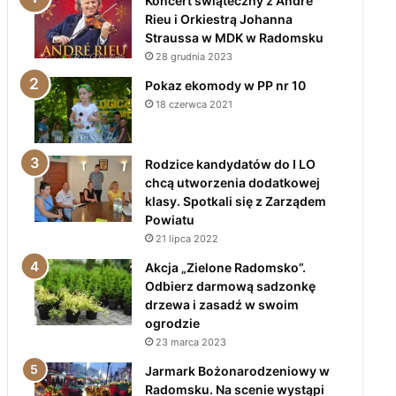
Koncert świąteczny z André
Rieu i Orkiestrą Johanna
Straussa w MDK w Radomsku
28 grudnia 2023
Pokaz ekomody w PP nr 10
18 czerwca 2021
Rodzice kandydatów do I LO
chcą utworzenia dodatkowej
klasy. Spotkali się z Zarządem
Powiatu
21 lipca 2022
Akcja „Zielone Radomsko”.
Odbierz darmową sadzonkę
drzewa i zasadź w swoim
ogrodzie
23 marca 2023
Jarmark Bożonarodzeniowy w
Radomsku. Na scenie wystąpi