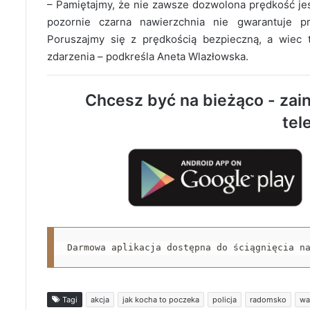
– Pamiętajmy, że nie zawsze dozwolona prędkość je
pozornie czarna nawierzchnia nie gwarantuje p
Poruszajmy się z prędkością bezpieczną, a wiec 
zdarzenia – podkreśla Aneta Wlazłowska.
Chcesz być na bieżąco - zain
tel
Darmowa aplikacja dostępna do ściągnięcia n
Tagi
akcja
jak kocha to poczeka
policja
radomsko
wa