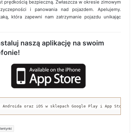
st prędkością bezpieczną. Zwłaszcza w okresie zimowym
rzyczepności i panowania nad pojazdem. Apelujemy.
AQUARA świętuje 5. urodziny. Będą
taką, która zapewni nam zatrzymanie pojazdu unikając
atrakcje dla całych rodzin
1 sierpnia o godzinie „W” zawyją syreny w
staluj naszą aplikację na swoim
Radomsku
efonie!
Zakończył się drugi etap rozbudowy strefy
inwestycyjnej w Radomsku
Nowy odcinek ścieżki rowerowej oddany
do użytku
a Androida oraz iOS w sklepach Google Play i App Store.
Stypendium dla studentów medycyny w
Radomsku. Nabór wniosków już trwa
lentynki