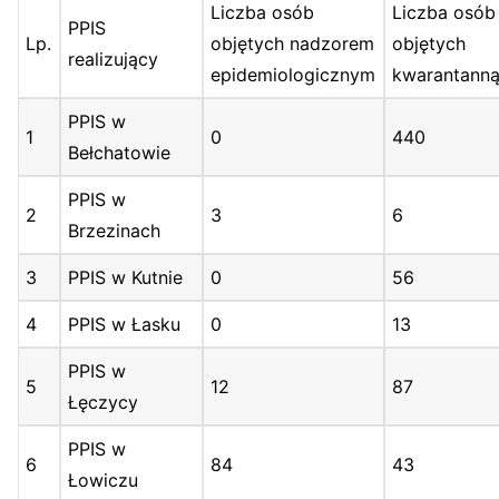
Liczba osób
Liczba osób
PPIS
Lp.
objętych nadzorem
objętych
realizujący
epidemiologicznym
kwarantann
PPIS w
1
0
440
Bełchatowie
PPIS w
2
3
6
Brzezinach
3
PPIS w Kutnie
0
56
4
PPIS w Łasku
0
13
PPIS w
5
12
87
Łęczycy
PPIS w
6
84
43
Łowiczu