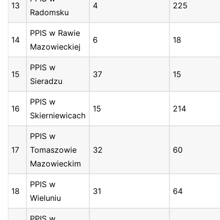
13
4
225
Radomsku
PPIS w Rawie
14
6
18
Mazowieckiej
PPIS w
15
37
15
Sieradzu
PPIS w
16
15
214
Skierniewicach
PPIS w
17
Tomaszowie
32
60
Mazowieckim
PPIS w
18
31
64
Wieluniu
PPIS w