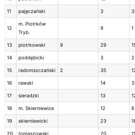
11
pajęczański
3
3
m. Piotrków
12
9
1
Tryb.
13
piotrkowski
9
29
1
14
poddębicki
3
2
15
radomszczański
2
35
1
16
rawski
14
3
17
sieradzki
13
1
18
m. Skierniewice
12
6
19
skierniewicki
23
1
20
tomaszowski
20
1