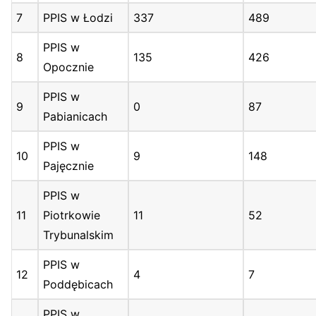
7
PPIS w Łodzi
337
489
PPIS w
8
135
426
Opocznie
PPIS w
9
0
87
Pabianicach
PPIS w
10
9
148
Pajęcznie
PPIS w
11
Piotrkowie
11
52
Trybunalskim
PPIS w
12
4
7
Poddębicach
PPIS w