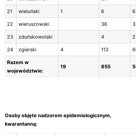
21
wieluński
1
6
6
22
wieruszowski
36
3
23
zduńskowolski
4
2
24
zgierski
4
113
6
Razem w
19
855
5
województwie:
Osoby objęte nadzorem epidemiologicznym,
kwarantanną: