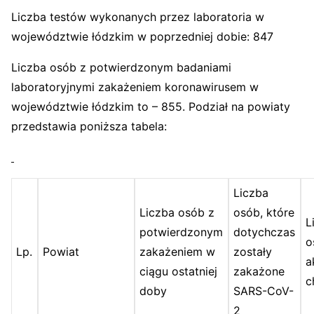
Liczba testów wykonanych przez laboratoria w
województwie łódzkim w poprzedniej dobie: 847
Liczba osób z potwierdzonym badaniami
laboratoryjnymi zakażeniem koronawirusem w
województwie łódzkim to – 855. Podział na powiaty
przedstawia poniższa tabela:
Liczba
Liczba osób z
osób, które
L
potwierdzonym
dotychczas
o
Lp.
Powiat
zakażeniem w
zostały
a
ciągu ostatniej
zakażone
c
doby
SARS-CoV-
2