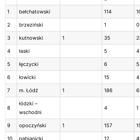
1
bełchatowski
114
1
2
brzeziński
1
0
3
kutnowski
1
35
2
4
łaski
5
4
5
łęczycki
6
5
6
łowicki
15
4
7
m. Łódź
1
186
6
łódzki –
8
4
1
wschodni
9
opoczyński
1
157
1
10
pabianicki
12
4