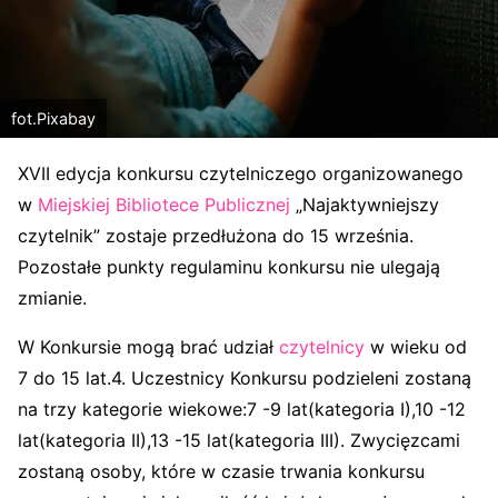
fot.Pixabay
XVII edycja konkursu czytelniczego organizowanego
w
Miejskiej Bibliotece Publicznej
„Najaktywniejszy
czytelnik” zostaje przedłużona do 15 września.
Pozostałe punkty regulaminu konkursu nie ulegają
zmianie.
W Konkursie mogą brać udział
czytelnicy
w wieku od
7 do 15 lat.4. Uczestnicy Konkursu podzieleni zostaną
na trzy kategorie wiekowe:7 -9 lat(kategoria I),10 -12
lat(kategoria II),13 -15 lat(kategoria III). Zwycięzcami
zostaną osoby, które w czasie trwania konkursu