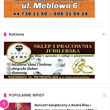
y
Reklama
POPULARNE WPISY
Koncert świąteczny z André Rieu i