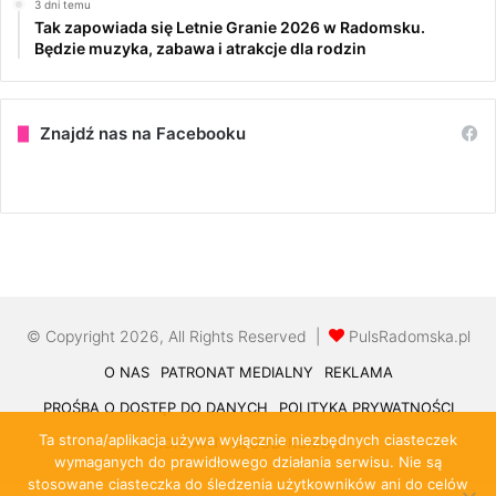
3 dni temu
Tak zapowiada się Letnie Granie 2026 w Radomsku.
Będzie muzyka, zabawa i atrakcje dla rodzin
Znajdź nas na Facebooku
© Copyright 2026, All Rights Reserved |
PulsRadomska.pl
O NAS
PATRONAT MEDIALNY
REKLAMA
PROŚBA O DOSTĘP DO DANYCH
POLITYKA PRYWATNOŚCI
Ta strona/aplikacja używa wyłącznie niezbędnych ciasteczek
KONTAKT
CLOUD-KOMBIT
wymaganych do prawidłowego działania serwisu. Nie są
stosowane ciasteczka do śledzenia użytkowników ani do celów