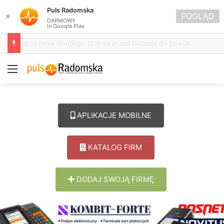
Puls Radomska
POGLĄD
✕
DARMOWY
In Google Play
Około 90 tys. zł na szkolenia pracowników. PUP w Radomsku ogłasza nabór wniosków
Menu
APLIKACJE MOBILNE
KATALOG FIRM
DODAJ SWOJĄ FIRMĘ