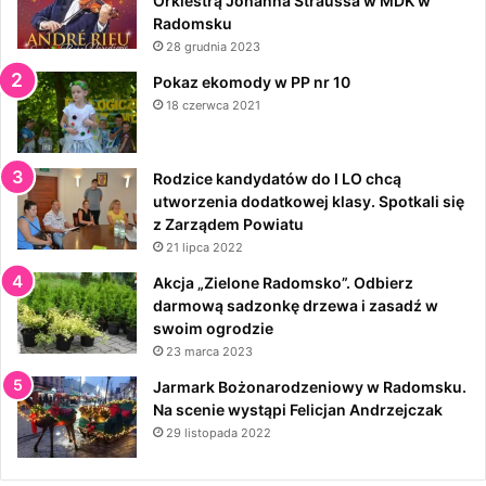
Orkiestrą Johanna Straussa w MDK w
Radomsku
28 grudnia 2023
Pokaz ekomody w PP nr 10
18 czerwca 2021
Rodzice kandydatów do I LO chcą
utworzenia dodatkowej klasy. Spotkali się
z Zarządem Powiatu
21 lipca 2022
Akcja „Zielone Radomsko”. Odbierz
darmową sadzonkę drzewa i zasadź w
swoim ogrodzie
23 marca 2023
Jarmark Bożonarodzeniowy w Radomsku.
Na scenie wystąpi Felicjan Andrzejczak
29 listopada 2022