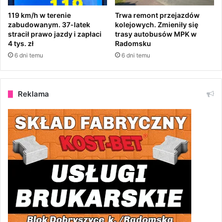
ż
o
119 km/h w terenie
Trwa remont przejazdów
n
zabudowanym. 37-latek
kolejowych. Zmieniły się
y
stracił prawo jazdy i zapłaci
trasy autobusów MPK w
4 tys. zł
Radomsku
c
h
6 dni temu
6 dni temu
,
n
i
Reklama
e
ż
y
j
ą
d
w
i
e
o
s
o
b