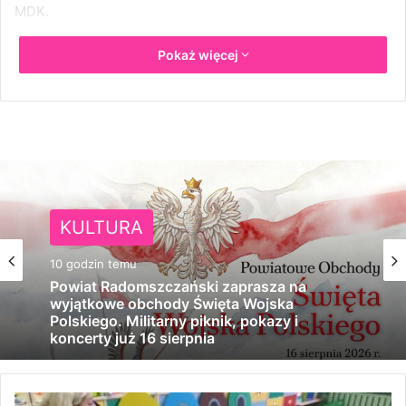
MDK.
Pokaż więcej
KARTA ZGŁOSZENIA – ORTOGRAFICZNY
REGULAMIN- ORTOGRAFICZNY
Chcesz być na bieżąco - zainstaluj
naszą aplikację na swoim telefonie!
KULTURA
10 godzin temu
Powiat Radomszczański zaprasza na
wyjątkowe obchody Święta Wojska
Polskiego. Militarny piknik, pokazy i
koncerty już 16 sierpnia
E