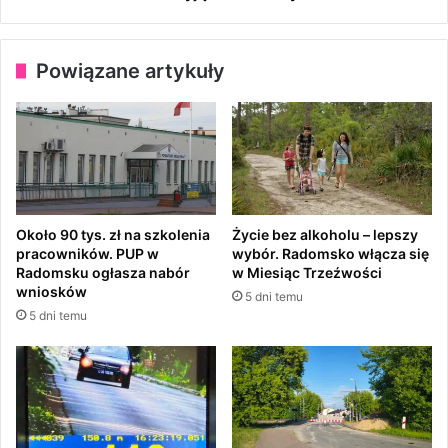
m
m
i
p
e
o
Powiązane artykuły
ń
n
s
a
k
d
u
3
0
k
o
l
Około 90 tys. zł na szkolenia
Życie bez alkoholu – lepszy
e
pracowników. PUP w
wybór. Radomsko włącza się
j
Radomsku ogłasza nabór
w Miesiąc Trzeźwości
n
wniosków
5 dni temu
y
5 dni temu
c
h
z
a
k
a