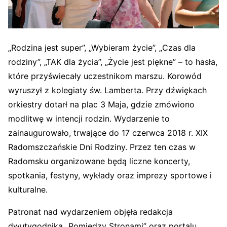
„Rodzina jest super”, „Wybieram życie”, „Czas dla
rodziny”, „TAK dla życia”, „Życie jest piękne” – to hasła,
które przyświecały uczestnikom marszu. Korowód
wyruszył z kolegiaty św. Lamberta. Przy dźwiękach
orkiestry dotarł na plac 3 Maja, gdzie zmówiono
modlitwę w intencji rodzin. Wydarzenie to
zainaugurowało, trwające do 17 czerwca 2018 r. XIX
Radomszczańskie Dni Rodziny. Przez ten czas w
Radomsku organizowane będą liczne koncerty,
spotkania, festyny, wykłady oraz imprezy sportowe i
kulturalne.
Patronat nad wydarzeniem objęła redakcja
dwutygodnika „Pomiędzy Stronami” oraz portalu