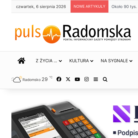
czwartek, 6 sierpnia 2026
NOWE ARTYKUŁY
Życie bez alk
STRONA GŁÓWNA
Z ŻYCIA …
KULTURA
NA SYGNALE
℃
29
Facebook
X
YouTube
Instagram
Sidebar
Szukaj
Radomsko