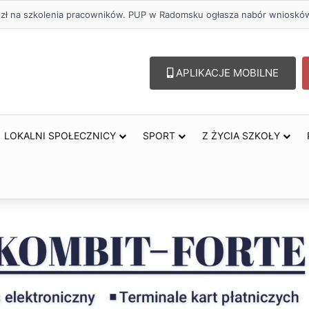
oholu – lepszy wybór. Radomsko włącza się w Miesiąc Trzeźwości
APLIKACJE MOBILNE
LOKALNI SPOŁECZNICY
SPORT
Z ŻYCIA SZKOŁY