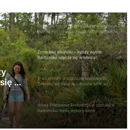
Około 90 tys. zł na szkolenia pracowników.
PUP w Radomsku ogłasza nabór wniosków
Życie bez alkoholu – lepszy wybór.
Radomsko włącza się w Miesiąc
Trzeźwości
Trwa remont przejazdów kolejowych.
Zmieniły się trasy autobusów MPK w
Radomsku
Nowa Pracownia Endoskopii w szpitalu w
Radomsku. Będą wykonywane
zaawansowane badania i zabiegi
zy
trasy
się w
Radomsko oddało hołd bohaterom
sku
Powstania Warszawskiego