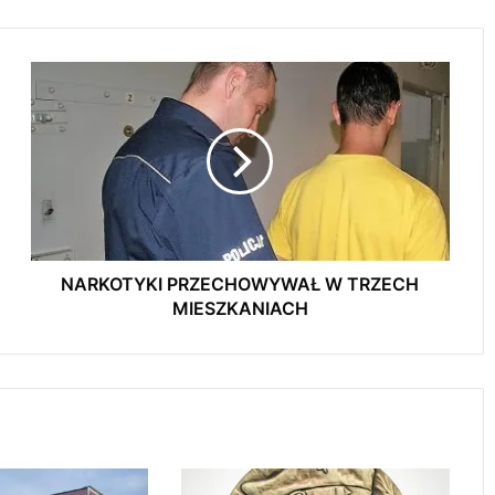
AQUARA świętuje 5. urodziny. Będą
atrakcje dla całych rodzin
N
A
1 sierpnia o godzinie „W” zawyją syreny w
R
Radomsku
K
O
T
Zakończył się drugi etap rozbudowy strefy
Y
inwestycyjnej w Radomsku
K
I
P
NARKOTYKI PRZECHOWYWAŁ W TRZECH
R
MIESZKANIACH
Nowy odcinek ścieżki rowerowej oddany
Z
do użytku
E
C
H
Stypendium dla studentów medycyny w
O
Radomsku. Nabór wniosków już trwa
W
Y
W