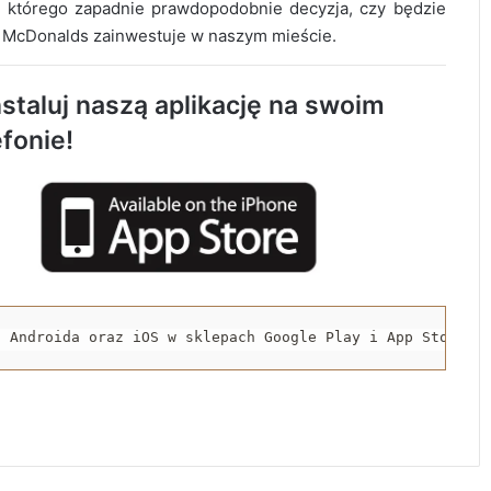
AQUARA świętuje 5. urodziny. Będą
s którego zapadnie prawdopodobnie decyzja, czy będzie
atrakcje dla całych rodzin
 McDonalds zainwestuje w naszym mieście.
staluj naszą aplikację na swoim
1 sierpnia o godzinie „W” zawyją syreny w
Radomsku
efonie!
Zakończył się drugi etap rozbudowy strefy
inwestycyjnej w Radomsku
Nowy odcinek ścieżki rowerowej oddany
do użytku
a Androida oraz iOS w sklepach Google Play i App Store.
Stypendium dla studentów medycyny w
Radomsku. Nabór wniosków już trwa