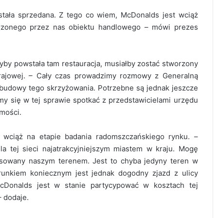
stała sprzedana. Z tego co wiem, McDonalds jest wciąż
orzonego przez nas obiektu handlowego – mówi prezes
yby powstała tam restauracja, musiałby zostać stworzony
 krajowej. – Cały czas prowadzimy rozmowy z Generalną
ebudowy tego skrzyżowania. Potrzebne są jednak jeszcze
y się w tej sprawie spotkać z przedstawicielami urzędu
omości.
t wciąż na etapie badania radomszczańskiego rynku. –
 tej sieci najatrakcyjniejszym miastem w kraju. Mogę
esowany naszym terenem. Jest to chyba jedyny teren w
runkiem koniecznym jest jednak dogodny zjazd z ulicy
McDonalds jest w stanie partycypować w kosztach tej
 dodaje.