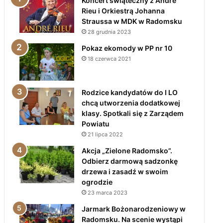
Koncert świąteczny z André
Rieu i Orkiestrą Johanna
Straussa w MDK w Radomsku
28 grudnia 2023
Pokaz ekomody w PP nr 10
18 czerwca 2021
Rodzice kandydatów do I LO
chcą utworzenia dodatkowej
klasy. Spotkali się z Zarządem
Powiatu
21 lipca 2022
Akcja „Zielone Radomsko”.
Odbierz darmową sadzonkę
drzewa i zasadź w swoim
ogrodzie
23 marca 2023
Jarmark Bożonarodzeniowy w
Radomsku. Na scenie wystąpi