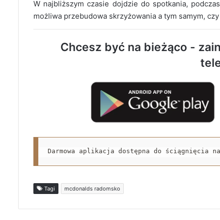
W najbliższym czasie dojdzie do spotkania, podcza
możliwa przebudowa skrzyżowania a tym samym, czy
Chcesz być na bieżąco - zain
tel
Darmowa aplikacja dostępna do ściągnięcia n
Tagi
mcdonalds radomsko