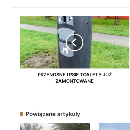
P
R
Z
E
N
O
Ś
N
E
I
PRZENOŚNE I PSIE TOALETY JUŻ
P
ZAMONTOWANE
S
I
E
T
O
Powiązane artykuły
A
L
E