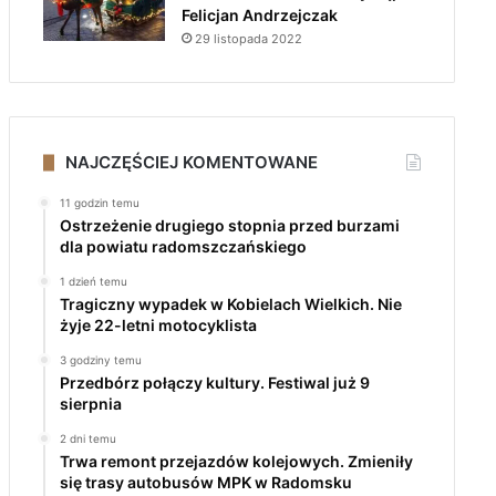
Felicjan Andrzejczak
29 listopada 2022
NAJCZĘŚCIEJ KOMENTOWANE
11 godzin temu
Ostrzeżenie drugiego stopnia przed burzami
dla powiatu radomszczańskiego
1 dzień temu
Tragiczny wypadek w Kobielach Wielkich. Nie
żyje 22-letni motocyklista
3 godziny temu
Przedbórz połączy kultury. Festiwal już 9
sierpnia
2 dni temu
Trwa remont przejazdów kolejowych. Zmieniły
się trasy autobusów MPK w Radomsku