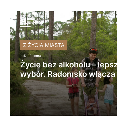
Read Next
Z ŻYCIA MIASTA
Z ŻYCIA MIASTA
2 dni temu
1 dzień temu
Trwa remont przejazdów
Życie bez alkoholu – leps
kolejowych. Zmieniły się 
wybór. Radomsko włącza 
autobusów MPK w Radom
Miesiąc Trzeźwości