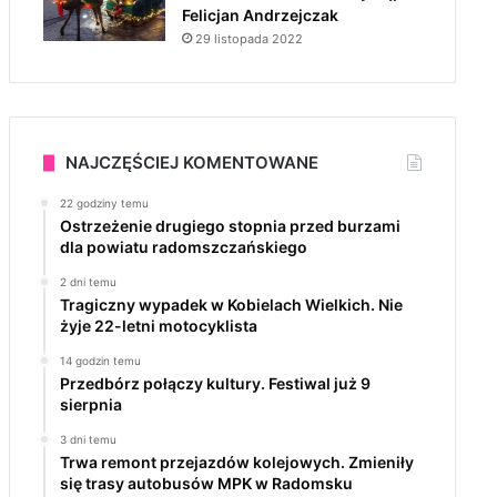
Felicjan Andrzejczak
29 listopada 2022
NAJCZĘŚCIEJ KOMENTOWANE
22 godziny temu
Ostrzeżenie drugiego stopnia przed burzami
dla powiatu radomszczańskiego
2 dni temu
Tragiczny wypadek w Kobielach Wielkich. Nie
żyje 22-letni motocyklista
14 godzin temu
Przedbórz połączy kultury. Festiwal już 9
sierpnia
3 dni temu
Trwa remont przejazdów kolejowych. Zmieniły
się trasy autobusów MPK w Radomsku