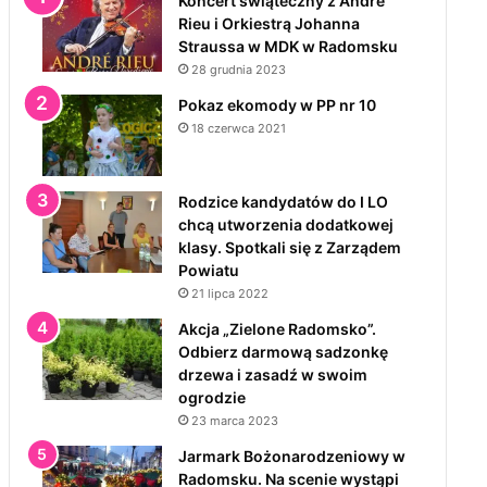
Koncert świąteczny z André
Rieu i Orkiestrą Johanna
Straussa w MDK w Radomsku
28 grudnia 2023
Pokaz ekomody w PP nr 10
18 czerwca 2021
Rodzice kandydatów do I LO
chcą utworzenia dodatkowej
klasy. Spotkali się z Zarządem
Powiatu
21 lipca 2022
Akcja „Zielone Radomsko”.
Odbierz darmową sadzonkę
drzewa i zasadź w swoim
ogrodzie
23 marca 2023
Jarmark Bożonarodzeniowy w
Radomsku. Na scenie wystąpi