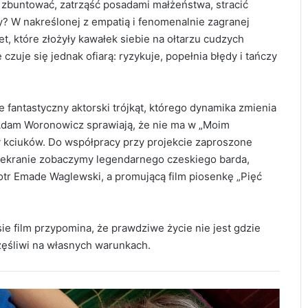
ę zbuntować, zatrząść posadami małżeństwa, stracić
ży? W nakreślonej z empatią i fenomenalnie zagranej
t, które złożyły kawałek siebie na ołtarzu cudzych
zuje się jednak ofiarą: ryzykuje, popełnia błędy i tańczy
że fantastyczny aktorski trójkąt, którego dynamika zmienia
 Adam Woronowicz sprawiają, że nie ma w „Moim
my kciuków. Do współpracy przy projekcie zaproszone
 ekranie zobaczymy legendarnego czeskiego barda,
tr Emade Waglewski, a promującą film piosenkę „Pięć
e film przypomina, że prawdziwe życie nie jest gdzie
zęśliwi na własnych warunkach.