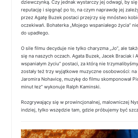
dziewczynką. Czy jednak wystarczy jej odwagi, by si
reputację i sięgnąć po to, na czym naprawdę jej zale
przez Agatę Buzek postaci przejrzy się mnóstwo kobie
oczekiwań. Bohaterka „Mojego wspaniałego życia” nie c
do upadłego.
O sile filmu decyduje nie tylko charyzma „Jo”, ale tak
się na naszych oczach. Agata Buzek, Jacek Braciak i
wspaniałym życiu” postaci, za którą nie trzymalibyś
zostały też trzy wyjątkowe muzyczne osobowości: na
Jaromira Nohavicę, muzykę do filmu skomponował Pio
minut łez” wykonuje Ralph Kaminski.
Rozgrywający się w prowincjonalnej, malowniczej Nysi
indziej, tylko wszędzie tam, gdzie próbujemy być szc