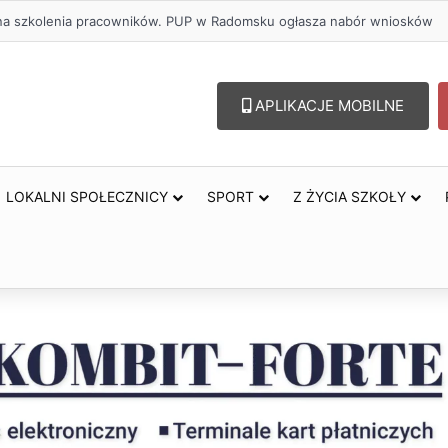
lu – lepszy wybór. Radomsko włącza się w Miesiąc Trzeźwości
APLIKACJE MOBILNE
LOKALNI SPOŁECZNICY
SPORT
Z ŻYCIA SZKOŁY