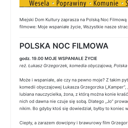
Miejski Dom Kultury zaprasza na Polską Noc Filmową 
filmowe: Moje wspaniałe życie, Wszystkie nasze strac
POLSKA NOC FILMOWA
godz. 19.00 MOJE WSPANIAŁE ŻYCIE
reż. Łukasz Grzegorzek, komedia obyczajowa, Polska 2
Może i wspaniałe, ale czy na pewno moje? Z takim py
komedii obyczajowej Łukasza Grzegorzka („Kamper”, „
lubiana nauczycielka, żona, z którą można konie kraść
nich od dawna nie czuje się sobą. Dlatego „Jo” prowad
nikim. Bo gdyby ktoś się dowiedział, byłby to koniec w
Ciepły, a zarazem dowcipny i brawurowy film Grzegorzk