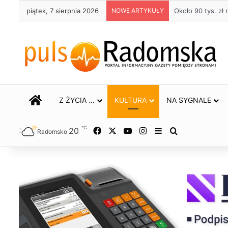
piątek, 7 sierpnia 2026
NOWE ARTYKUŁY
Życie bez alkoho
STRONA GŁÓWNA
Z ŻYCIA …
KULTURA
NA SYGNALE
℃
20
Facebook
X
YouTube
Instagram
Sidebar
Szukaj
Radomsko