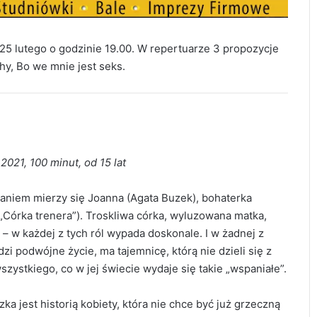
25 lutego o godzinie 19.00. W repertuarze 3 propozycje
hy, Bo we mnie jest seks.
021, 100 minut, od 15 lat
taniem mierzy się Joanna (Agata Buzek), bohaterka
Córka trenera”). Troskliwa córka, wyluzowana matka,
 – w każdej z tych ról wypada doskonale. I w żadnej z
zi podwójne życie, ma tajemnicę, którą nie dzieli się z
szystkiego, co w jej świecie wydaje się takie „wspaniałe”.
a jest historią kobiety, która nie chce być już grzeczną