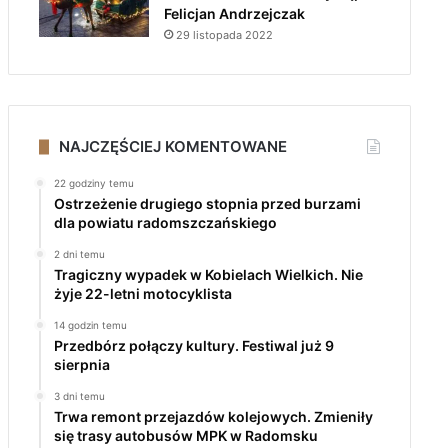
Felicjan Andrzejczak
29 listopada 2022
NAJCZĘŚCIEJ KOMENTOWANE
22 godziny temu
Ostrzeżenie drugiego stopnia przed burzami
dla powiatu radomszczańskiego
2 dni temu
Tragiczny wypadek w Kobielach Wielkich. Nie
żyje 22-letni motocyklista
14 godzin temu
Przedbórz połączy kultury. Festiwal już 9
sierpnia
3 dni temu
Trwa remont przejazdów kolejowych. Zmieniły
się trasy autobusów MPK w Radomsku