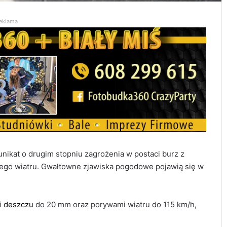
eklama
ikat o drugim stopniu zagrożenia w postaci burz z
tego wiatru. Gwałtowne zjawiska pogodowe pojawią się w
i
deszczu
do 20 mm oraz porywami wiatru do 115 km/h,
119 km/h w terenie zabudowanym. 37-
latek stracił prawo jazdy i zapłaci 4 tys. zł