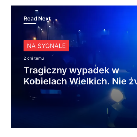
Read Next
NA SYGNALE
2 dni temu
Tragiczny wypadek w
Kobielach Wielkich. Nie ż
22-letni motocyklista