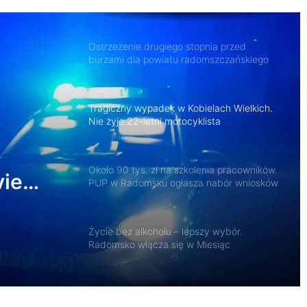
Ostrzeżenie drugiego stopnia przed
burzami dla powiatu radomszczańskiego
Tragiczny wypadek w Kobielach Wielkich.
Nie żyje 22-letni motocyklista
Około 90 tys. zł na szkolenia pracowników.
yje
PUP w Radomsku ogłasza nabór wniosków
Życie bez alkoholu – lepszy wybór.
Radomsko włącza się w Miesiąc
Trzeźwości
119 km/h w terenie zabudowanym. 37-
latek stracił prawo jazdy i zapłaci 4 tys. zł