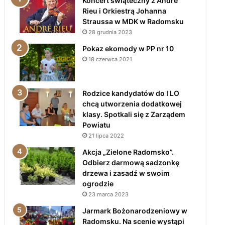
Koncert świąteczny z André
Rieu i Orkiestrą Johanna
Straussa w MDK w Radomsku
28 grudnia 2023
Pokaz ekomody w PP nr 10
18 czerwca 2021
Rodzice kandydatów do I LO
chcą utworzenia dodatkowej
klasy. Spotkali się z Zarządem
Powiatu
21 lipca 2022
Akcja „Zielone Radomsko”.
Odbierz darmową sadzonkę
drzewa i zasadź w swoim
ogrodzie
23 marca 2023
Jarmark Bożonarodzeniowy w
Radomsku. Na scenie wystąpi