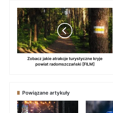
Z
o
b
a
c
z
j
a
k
i
Zobacz jakie atrakcje turystyczne kryje
e
powiat radomszczański [FILM]
a
t
r
a
k
Powiązane artykuły
c
j
e
t