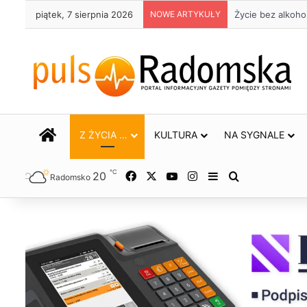
piątek, 7 sierpnia 2026
NOWE ARTYKUŁY
Życie bez alkoho
STRONA GŁÓWNA
Z ŻYCIA …
KULTURA
NA SYGNALE
℃
20
Facebook
X
YouTube
Instagram
Sidebar
Szukaj
Radomsko