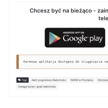
Chcesz być na bieżąco - zain
tel
Darmowa aplikacja dostępna do ściągnięcia n
Tagi
Alert pogodowy Radomsko
IMGW w Poznaniu
Ostrzeż
Uwaga burze i grad radomsko