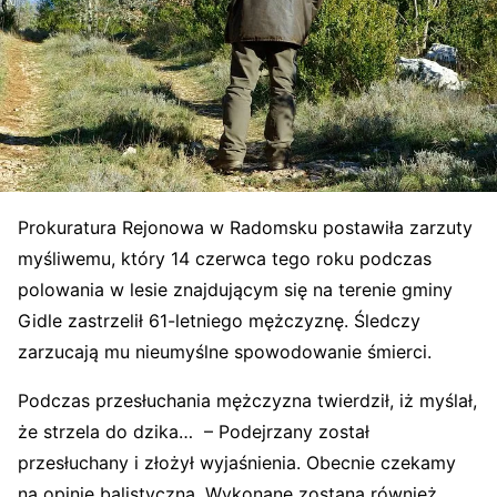
Prokuratura Rejonowa w Radomsku postawiła zarzuty
myśliwemu, który 14 czerwca tego roku podczas
polowania w lesie znajdującym się na terenie gminy
Gidle zastrzelił 61-letniego mężczyznę. Śledczy
zarzucają mu nieumyślne spowodowanie śmierci.
Podczas przesłuchania mężczyzna twierdził, iż myślał,
że strzela do dzika… – Podejrzany został
przesłuchany i złożył wyjaśnienia. Obecnie czekamy
na opinię balistyczną. Wykonane zostaną również