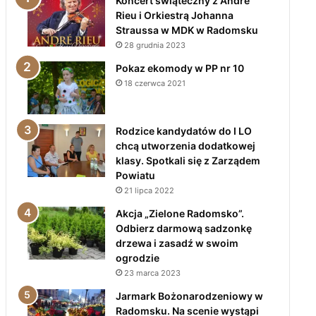
Koncert świąteczny z André
Rieu i Orkiestrą Johanna
Straussa w MDK w Radomsku
28 grudnia 2023
Pokaz ekomody w PP nr 10
18 czerwca 2021
Rodzice kandydatów do I LO
chcą utworzenia dodatkowej
klasy. Spotkali się z Zarządem
Powiatu
21 lipca 2022
Akcja „Zielone Radomsko”.
Odbierz darmową sadzonkę
drzewa i zasadź w swoim
ogrodzie
23 marca 2023
Jarmark Bożonarodzeniowy w
Radomsku. Na scenie wystąpi