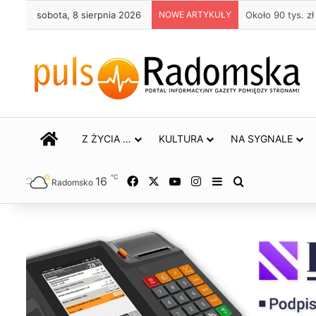
sobota, 8 sierpnia 2026
NOWE ARTYKUŁY
Życie bez alkoh
STRONA GŁÓWNA
Z ŻYCIA …
KULTURA
NA SYGNALE
℃
16
Facebook
X
YouTube
Instagram
Sidebar
Szukaj
Radomsko