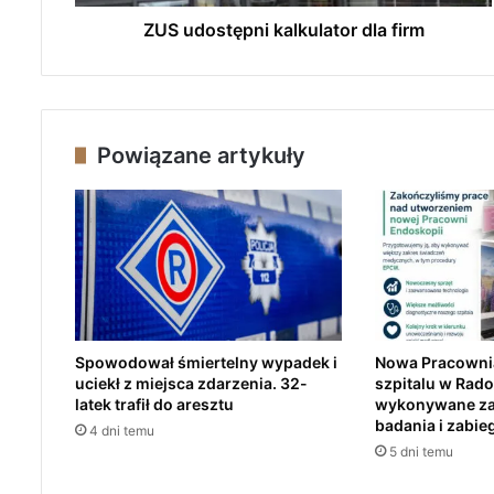
ę
p
ZUS udostępni kalkulator dla firm
n
i
k
a
l
Powiązane artykuły
k
u
l
a
t
o
r
d
l
Spowodował śmiertelny wypadek i
Nowa Pracowni
a
uciekł z miejsca zdarzenia. 32-
szpitalu w Rad
f
latek trafił do aresztu
wykonywane z
i
badania i zabie
4 dni temu
r
5 dni temu
m