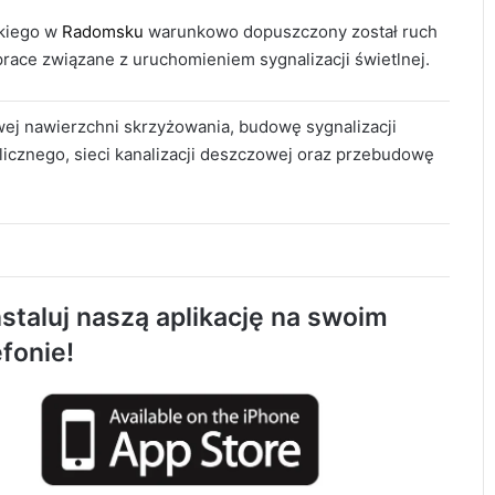
skiego w
Radomsku
warunkowo dopuszczony został ruch
race związane z uruchomieniem sygnalizacji świetlnej.
j nawierzchni skrzyżowania, budowę sygnalizacji
 ulicznego, sieci kanalizacji deszczowej oraz przebudowę
Około 90 tys. zł na szkolenia pracowników.
PUP w Radomsku ogłasza nabór wniosków
staluj naszą aplikację na swoim
efonie!
Życie bez alkoholu – lepszy wybór.
Radomsko włącza się w Miesiąc
Trzeźwości
119 km/h w terenie zabudowanym. 37-