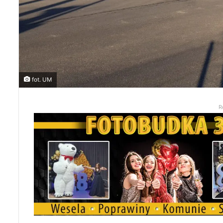
fot. UM
R