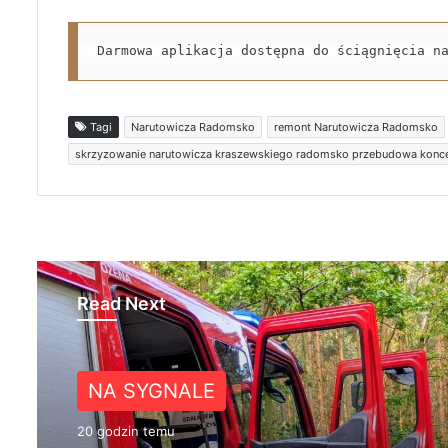
Darmowa aplikacja dostępna do ściągnięcia n
Tagi
Narutowicza Radomsko
remont Narutowicza Radomsko
skrzyzowanie narutowicza kraszewskiego radomsko przebudowa konc
Read Next
NA SYGNALE
KULTURA
20 godzin temu