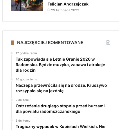
Felicjan Andrzejczak
29 listopada 2022
NAJCZĘŚCIEJ KOMENTOWANE
17 godzin temu
Tak zapowiada się Letnie Granie 2026 w
Radomsku. Będzie muzyka, zabawa i atrakcje
dla rodzin
20 godzin temu
Naczepa przewróciła się na drodze. Kruszywo
rozsypało się na jezdnię
2 dni temu
Ostrzeżenie drugiego stopnia przed burzami
dla powiatu radomszczańskiego
3 dni temu
Tragiczny wypadek w Kobielach Wielkich. Nie