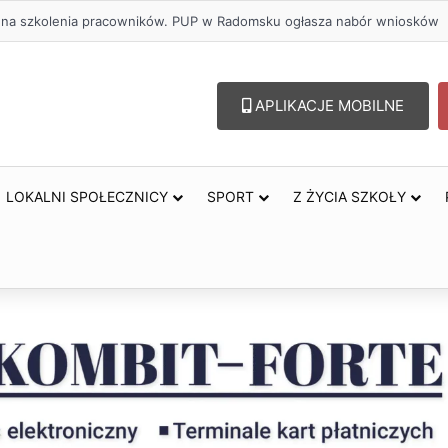
olu – lepszy wybór. Radomsko włącza się w Miesiąc Trzeźwości
APLIKACJE MOBILNE
LOKALNI SPOŁECZNICY
SPORT
Z ŻYCIA SZKOŁY