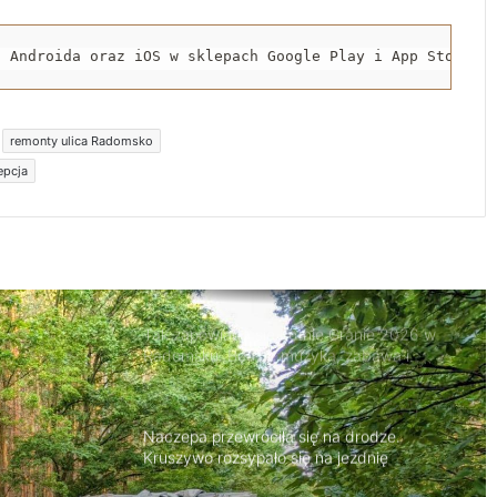
latek stracił prawo jazdy i zapłaci 4 tys. zł
a Androida oraz iOS w sklepach Google Play i App Store.
Trwa remont przejazdów kolejowych.
Zmieniły się trasy autobusów MPK w
Radomsku
remonty ulica Radomsko
epcja
Rowerzystka ranna po zderzeniu z
samochodem. Trafiła do szpitala
Tak zapowiada się Letnie Granie 2026 w
Radomsku. Będzie muzyka, zabawa i
atrakcje dla rodzin
Naczepa przewróciła się na drodze.
Kruszywo rozsypało się na jezdnię
Przedbórz połączy kultury. Festiwal już 9