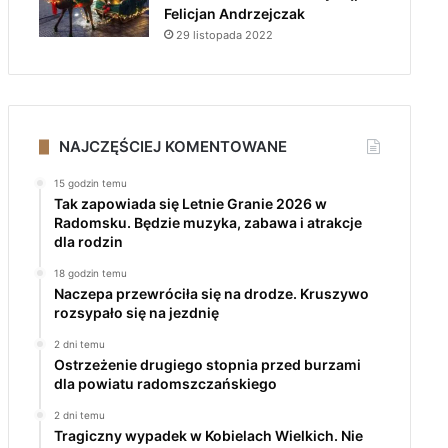
Felicjan Andrzejczak
29 listopada 2022
NAJCZĘŚCIEJ KOMENTOWANE
15 godzin temu
Tak zapowiada się Letnie Granie 2026 w
Radomsku. Będzie muzyka, zabawa i atrakcje
dla rodzin
18 godzin temu
Naczepa przewróciła się na drodze. Kruszywo
rozsypało się na jezdnię
2 dni temu
Ostrzeżenie drugiego stopnia przed burzami
dla powiatu radomszczańskiego
2 dni temu
Tragiczny wypadek w Kobielach Wielkich. Nie