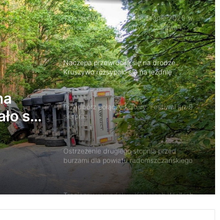
Naczepa przewróciła się na drodze.
Kruszywo rozsypało się na jezdnię
Przedbórz połączy kultury. Festiwal już 9
sierpnia
y.
Ostrzeżenie drugiego stopnia przed
burzami dla powiatu radomszczańskiego
Tragiczny wypadek w Kobielach Wielkich.
Nie żyje 22-letni motocyklista
na
ło się
Około 90 tys. zł na szkolenia pracowników.
PUP w Radomsku ogłasza nabór wniosków