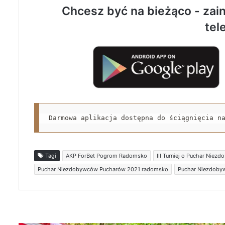
Chcesz być na bieżąco - zain
tel
Darmowa aplikacja dostępna do ściągnięcia n
Tagi
AKP ForBet Pogrom Radomsko
III Turniej o Puchar Ni
Puchar Niezdobywców Pucharów 2021 radomsko
Puchar Niezdob