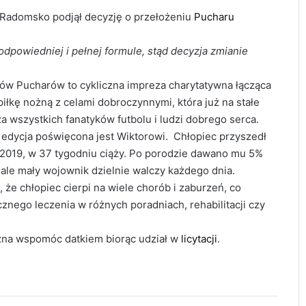
 Radomsko podjął decyzję o przełożeniu
Pucharu
odpowiedniej i pełnej formule, stąd decyzja zmianie
w Pucharów to cykliczna impreza charytatywna łącząca
piłkę nożną z celami dobroczynnymi, która już na stałe
a wszystkich fanatyków futbolu i ludzi dobrego serca.
 edycja poświęcona jest Wiktorowi. Chłopiec przyszedł
 2019, w 37 tygodniu ciąży. Po porodzie dawano mu 5%
 ale mały wojownik dzielnie walczy każdego dnia.
 że chłopiec cierpi na wiele chorób i zaburzeń, co
znego leczenia w różnych poradniach, rehabilitacji czy
na wspomóc datkiem biorąc udział w
licytacji
.
Około 90 tys. zł na szkolenia pracowników.
PUP w Radomsku ogłasza nabór wniosków