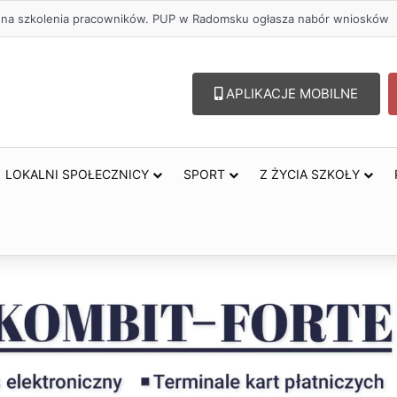
olu – lepszy wybór. Radomsko włącza się w Miesiąc Trzeźwości
APLIKACJE MOBILNE
LOKALNI SPOŁECZNICY
SPORT
Z ŻYCIA SZKOŁY