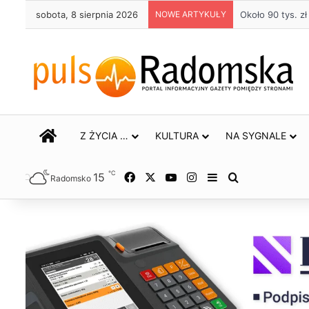
sobota, 8 sierpnia 2026
NOWE ARTYKUŁY
Życie bez alkoh
STRONA GŁÓWNA
Z ŻYCIA …
KULTURA
NA SYGNALE
℃
15
Facebook
X
YouTube
Instagram
Sidebar
Szukaj
Radomsko