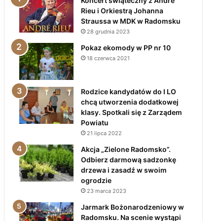
Koncert świąteczny z André
Rieu i Orkiestrą Johanna
Straussa w MDK w Radomsku
28 grudnia 2023
Pokaz ekomody w PP nr 10
18 czerwca 2021
Rodzice kandydatów do I LO
chcą utworzenia dodatkowej
klasy. Spotkali się z Zarządem
Powiatu
21 lipca 2022
Akcja „Zielone Radomsko”.
Odbierz darmową sadzonkę
drzewa i zasadź w swoim
ogrodzie
23 marca 2023
Jarmark Bożonarodzeniowy w
Radomsku. Na scenie wystąpi