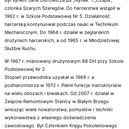
Był synem Jana Ostrowicza ps „Nynek” i „Czapa”,
członka Szarych Szeregów. Do harcerstwa wstąpił w
1962 r. w Szkole Podstawowej Nr 5. Działalność
harcerską kontynuował podczas nauki w Technikum
Mechanicznym. Do 1964 r. działał w żeglarskich
drużynach harcerskich, a od 1965 r. w Młodzieżowej
Służbie Ruchu.
W 1967 r. mianowany drużynowym 88 DH przy Szkole
Podstawowej Nr 2.
Stopień przewodnika uzyskał w 1969 r. a
podharcmistrza w 1972 r. Pełnił funkcje instruktorskie
na wielu obozach i biwakach. Od 2007 r. działał w
Zespole Remontowym Stanicy w Białym Brzegu
wnosząc wiele nowatorstwa, pomysłów i techniki
wykonawstwa z własnego doświadczenia
zawodowego. Był Członkiem Kręgu Pokoleniowego