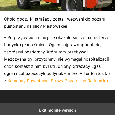
Około godz. 14 strażacy zostali wezwani do pożaru
pustostanu na ulicy Piastowskiej.
– Po przybyciu na miejsce okazało się, że na parterze
budynku płoną śmieci. Ogień najprawdopodobniej
zaprószył bezdomny, który tam przebywał.
Mężczyzna był przytomny, nie wymagał hospitalizacji
choć kontakt z nim był utrudniony. Strażacy ugasili
ogień i zabezpieczyli budynek – mówi Artur Bartosik z
z
Komendy Powiatowej Straży Pożarnej w Radomsku.
Exit mobile version