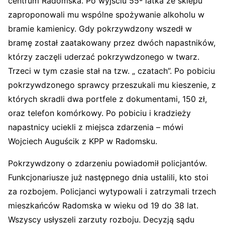
centrum Radomska. Po wyjściu 55- latka ze sklepu
zaproponowali mu wspólne spożywanie alkoholu w
bramie kamienicy. Gdy pokrzywdzony wszedł w
bramę został zaatakowany przez dwóch napastników,
którzy zaczęli uderzać pokrzywdzonego w twarz.
Trzeci w tym czasie stał na tzw. „ czatach”. Po pobiciu
pokrzywdzonego sprawcy przeszukali mu kieszenie, z
których skradli dwa portfele z dokumentami, 150 zł,
oraz telefon komórkowy. Po pobiciu i kradzieży
napastnicy uciekli z miejsca zdarzenia – mówi
Wojciech Auguścik z KPP w Radomsku.
Pokrzywdzony o zdarzeniu powiadomił policjantów.
Funkcjonariusze już następnego dnia ustalili, kto stoi
za rozbojem. Policjanci wytypowali i zatrzymali trzech
mieszkańców Radomska w wieku od 19 do 38 lat.
Wszyscy usłyszeli zarzuty rozboju. Decyzją sądu