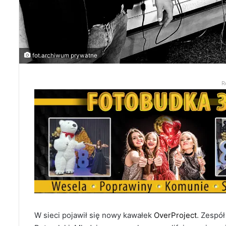
fot.archiwum prywatne
R
W sieci pojawił się nowy kawałek
OverProject
. Zespó