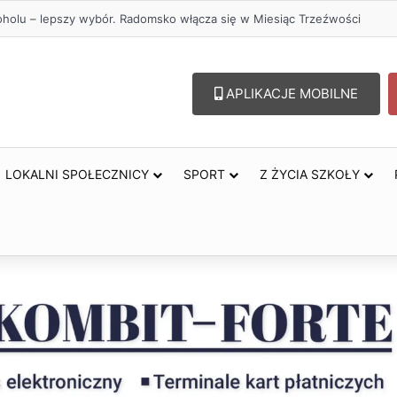
rzejazdów kolejowych. Zmieniły się trasy autobusów MPK w Radomsku
APLIKACJE MOBILNE
LOKALNI SPOŁECZNICY
SPORT
Z ŻYCIA SZKOŁY