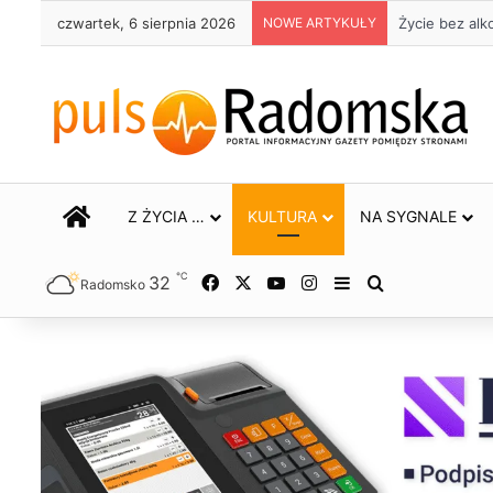
czwartek, 6 sierpnia 2026
NOWE ARTYKUŁY
Trwa remont p
STRONA GŁÓWNA
Z ŻYCIA …
KULTURA
NA SYGNALE
℃
32
Facebook
X
YouTube
Instagram
Sidebar
Szukaj
Radomsko