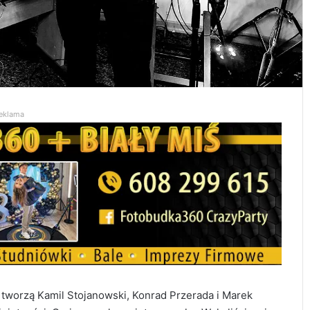
eklama
ł tworzą Kamil Stojanowski, Konrad Przerada i Marek