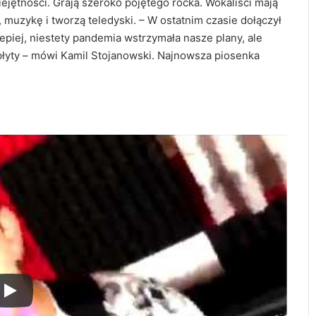
iejętności. Grają szeroko pojętego rocka. Wokaliści mają
, muzykę i tworzą teledyski. –
W ostatnim czasie dołączył
piej, niestety pandemia wstrzymała nasze plany, ale
 płyty – mówi Kamil Stojanowski.
Najnowsza piosenka