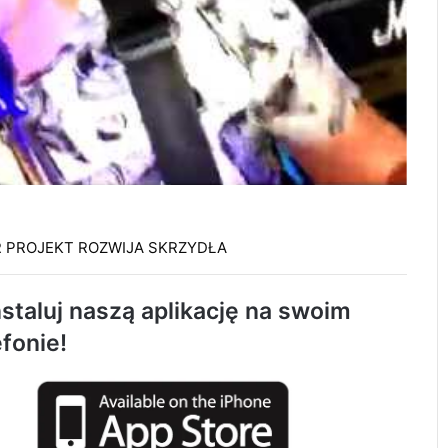
119 km/h w terenie zabudowanym. 37-
R PROJEKT ROZWIJA SKRZYDŁA
latek stracił prawo jazdy i zapłaci 4 tys. zł
staluj naszą aplikację na swoim
Trwa remont przejazdów kolejowych.
efonie!
Zmieniły się trasy autobusów MPK w
Radomsku
Rowerzystka ranna po zderzeniu z
samochodem. Trafiła do szpitala