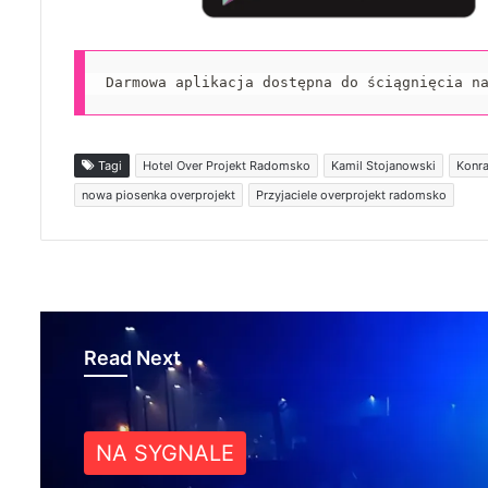
Darmowa aplikacja dostępna do ściągnięcia n
Tagi
Hotel Over Projekt Radomsko
Kamil Stojanowski
Konra
nowa piosenka overprojekt
Przyjaciele overprojekt radomsko
Read Next
NA SYGNALE