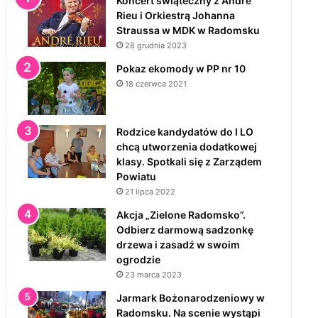
Koncert świąteczny z André
Rieu i Orkiestrą Johanna
Straussa w MDK w Radomsku
28 grudnia 2023
Pokaz ekomody w PP nr 10
18 czerwca 2021
Rodzice kandydatów do I LO
chcą utworzenia dodatkowej
klasy. Spotkali się z Zarządem
Powiatu
21 lipca 2022
Akcja „Zielone Radomsko”.
Odbierz darmową sadzonkę
drzewa i zasadź w swoim
ogrodzie
23 marca 2023
Jarmark Bożonarodzeniowy w
Radomsku. Na scenie wystąpi