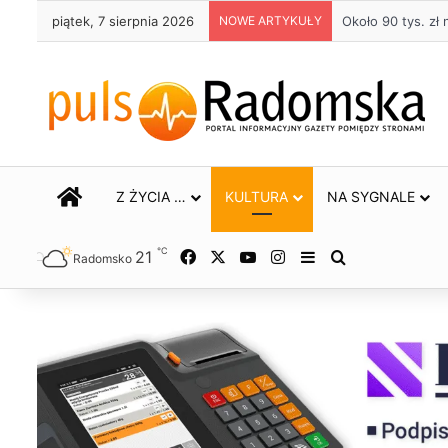
piątek, 7 sierpnia 2026
NOWE ARTYKUŁY
Życie bez alkoho
STRONA GŁÓWNA
Z ŻYCIA …
KULTURA
NA SYGNALE
℃
21
Facebook
X
YouTube
Instagram
Sidebar
Szukaj
Radomsko