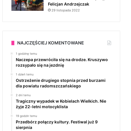
Felicjan Andrzejczak
29 listopada 2022
NAJCZĘŚCIEJ KOMENTOWANE
1 godzinę temu
Naczepa przewróciła się na drodze. Kruszywo
rozsypało się na jezdnię
1 dzień temu
Ostrzeżenie drugiego stopnia przed burzami
dla powiatu radomszczańskiego
2 dni temu
Tragiczny wypadek w Kobielach Wielkich. Nie
żyje 22-letni motocyklista
19 godzin temu
Przedbórz połączy kultury. Festiwal już 9
sierpnia