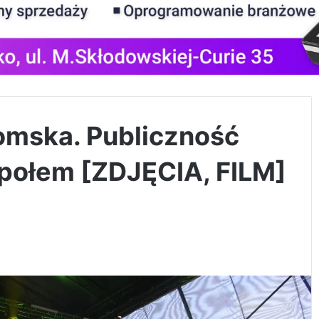
domska. Publiczność
społem [ZDJĘCIA, FILM]