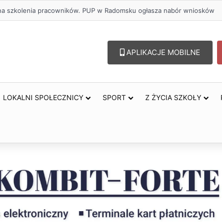
lu – lepszy wybór. Radomsko włącza się w Miesiąc Trzeźwości
APLIKACJE MOBILNE
LOKALNI SPOŁECZNICY
SPORT
Z ŻYCIA SZKOŁY