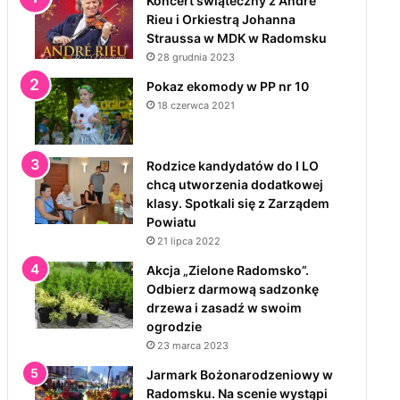
Koncert świąteczny z André
Rieu i Orkiestrą Johanna
Straussa w MDK w Radomsku
28 grudnia 2023
Pokaz ekomody w PP nr 10
18 czerwca 2021
Rodzice kandydatów do I LO
chcą utworzenia dodatkowej
klasy. Spotkali się z Zarządem
Powiatu
21 lipca 2022
Akcja „Zielone Radomsko”.
Odbierz darmową sadzonkę
drzewa i zasadź w swoim
ogrodzie
23 marca 2023
Jarmark Bożonarodzeniowy w
Radomsku. Na scenie wystąpi