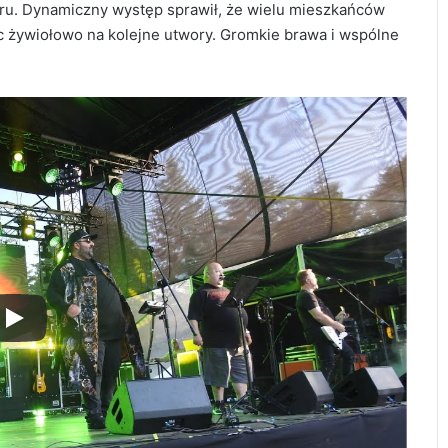
ru. Dynamiczny występ sprawił, że wielu mieszkańców
c żywiołowo na kolejne utwory. Gromkie brawa i wspólne