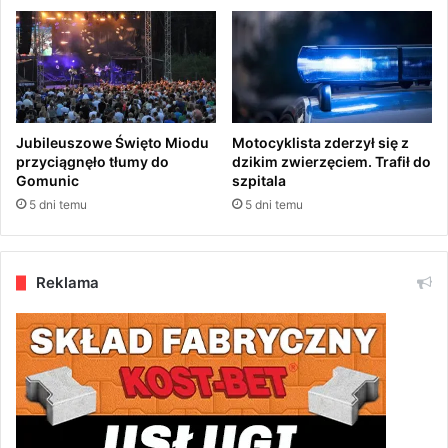
B
A
U
"
S
D
L
A
O
S
Jubileuszowe Święto Miodu
Motocyklista zderzył się z
P
przyciągnęło tłumy do
dzikim zwierzęciem. Trafił do
Gomunic
szpitala
S
T
5 dni temu
5 dni temu
R
Z
A
Reklama
Ł
K
Ó
W