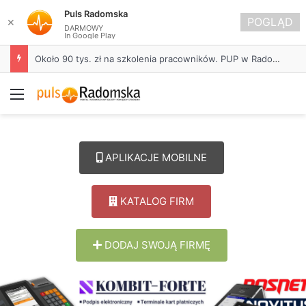
Puls Radomska
POGLĄD
✕
DARMOWY
In Google Play
Życie bez alkoholu – lepszy wybór. Radomsko włącza się w Miesiąc Trzeźwości
Menu
APLIKACJE MOBILNE
KATALOG FIRM
DODAJ SWOJĄ FIRMĘ