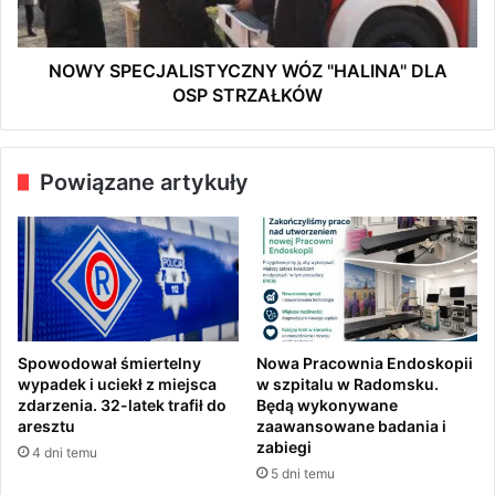
K
C
I
J
.
A
NOWY SPECJALISTYCZNY WÓZ "HALINA" DLA
D
L
OSP STRZAŁKÓW
R
I
Z
S
E
T
Powiązane artykuły
W
Y
O
C
U
Z
P
N
A
Y
D
W
Ł
Ó
O
Z
Spowodował śmiertelny
Nowa Pracownia Endoskopii
N
"
wypadek i uciekł z miejsca
w szpitalu w Radomsku.
A
H
zdarzenia. 32-latek trafił do
Będą wykonywane
A
A
aresztu
zaawansowane badania i
U
L
zabiegi
4 dni temu
T
I
5 dni temu
O
N