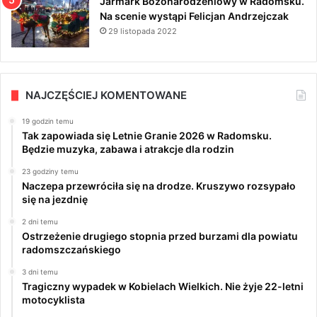
Jarmark Bożonarodzeniowy w Radomsku.
Na scenie wystąpi Felicjan Andrzejczak
29 listopada 2022
NAJCZĘŚCIEJ KOMENTOWANE
19 godzin temu
Tak zapowiada się Letnie Granie 2026 w Radomsku.
Będzie muzyka, zabawa i atrakcje dla rodzin
23 godziny temu
Naczepa przewróciła się na drodze. Kruszywo rozsypało
się na jezdnię
2 dni temu
Ostrzeżenie drugiego stopnia przed burzami dla powiatu
radomszczańskiego
3 dni temu
Tragiczny wypadek w Kobielach Wielkich. Nie żyje 22-letni
motocyklista