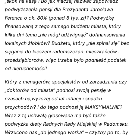
„skok na kasę”! Bo jak inaczej nazwać zapowiedź
podwyższenia pensji dla Prezydenta Jarosława
Ferenca o ok. 80% (ponad 8 tys. zł)? Podwyżkę
finansowaną z tego samego budżetu miasta, który
kilka dni temu „nie mógł udźwignąć” dofinansowania
lokalnych żłobków? Budżetu, który „nie spinał się” bez
sięgania do kieszeni radomszczan: mieszkańców i
przedsiębiorców, więc trzeba było podnieść podatek
od nieruchomości!
Który z menagerów, specjalistów od zarzadzania czy
„doktorów od miasta” podnosi swoją pensję w
czasach najwyższej od lat inflacji i spadku
przychodów? I do tego podnosi ją MAKSYMALNIE?
Wraz z tą uchwałą głosowana ma być także
podwyżka diety Radnych Rady Miejskiej w Radomsku.
Wrzucono nas „do jednego worka” – czyżby po to, by